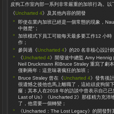
皮狗工作室內部一系列非常嚴重的加班行為。以
《
Uncharted 4
》及其他內容的開發
即使在業內加班已經是一個常態的現象，Naugh
中翹楚”；
加班模式下員工可能每天最多要工作12 小
作；
參與過《
Uncharted 4
》的20 名非核心設計
《
Uncharted 4
》開發途中總監 Amy Henni
Neil Druckmann 和Bruce Straley 
僅剩兩年：這意味著瘋狂的加班；
Bruce Straley 曾在《
Uncharted 4
》發售後
很遺憾之後他也馬上離職了，這給頑皮狗留
窿；其本人在2018 年的訪談中曾表示自己已
Last of Us》《Uncharted 2》那樣精力充沛
了，他需要一個轉變；
《Uncharted：The Lost Legacy》