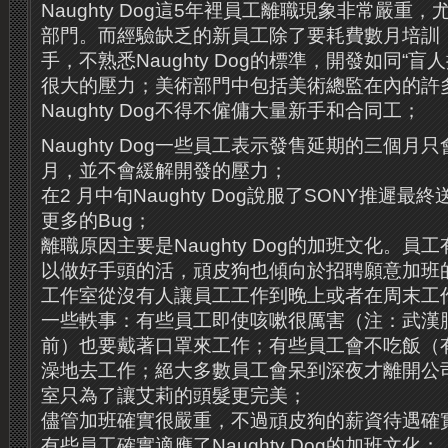
Naughty Dog這5年裡員工離職現象非常嚴重
部門。而經驗缺乏的新員工除了要耗費數月培訓
手，不熟悉Naughty Dog的標準，開發如同“
很大的壓力；美術部門中包括美術總監在內的許
Naughty Dog不得不僱傭大量新手和合同工；
Naughty Dog一些員工表示發售延期的三個
月，並不會緩解開發的壓力；
在2 月中旬Naughty Dog說服了SONY推遲
更多的Bug；
離職原因主要是Naughty Dog的加班文化。
以做好手頭的活，頑皮狗也傾向於招聘願意加班
工作室從沒有人讓員工工作到晚上或者在周末工
一些軼事：有些員工即使咳嗽很厲害（注：武漢
前）也要戴著口罩來工作；有些員工會不吃飯（
澡地去工作；絕大多數員工會呆到深夜才離開公
室只為了讓艾莉的頭髮更完美；
儘管加班確實很嚴重，不過頑皮狗的薪資待遇確
有些員工確實適應了Naughty Dog的加班文化；