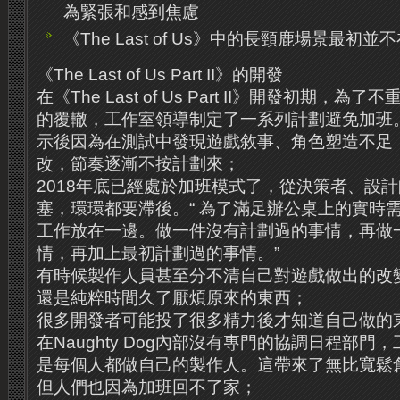
為緊張和感到焦慮
《The Last of Us》中的長頸鹿場景最初並
《The Last of Us Part II》的開發
在《The Last of Us Part II》開發初期，為了
的覆轍，工作室領導制定了一系列計劃避免加班。不
示後因為在測試中發現遊戲敘事、角色塑造不足
改，節奏逐漸不按計劃來；
2018年底已經處於加班模式了，從決策者、設
塞，環環都要滯後。“ 為了滿足辦公桌上的實時
工作放在一邊。做一件沒有計劃過的事情，再做
情，再加上最初計劃過的事情。”
有時候製作人員甚至分不清自己對遊戲做出的改
還是純粹時間久了厭煩原來的東西；
很多開發者可能投了很多精力後才知道自己做的
在Naughty Dog內部沒有專門的協調日程部
是每個人都做自己的製作人。這帶來了無比寬鬆
但人們也因為加班回不了家；