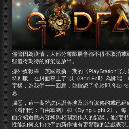
儘管因為疫情，大部分遊戲展會都不得不取消或
些值得期待的好消息放出。
據外媒報導，英國最新一期的《PlayStation官
特別版。在封面寫上了“以《God Fall》為開端，
字樣，為我們一一回顧，並確認了多款即將在PS
息。
據悉，這一期雜誌保證將涉及所有謠傳的或已經確
《看門狗：自由軍團》和《Dying Light 2》
面介紹遊戲內容和與相關製作人的訪談，他們討論
性能如何支持他們的新作擁有更驚豔的遊戲表現