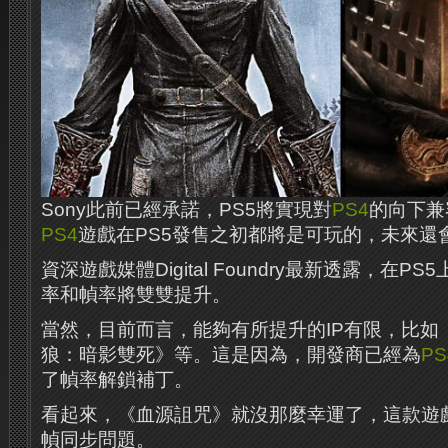
Sony此前已經承諾，PS5將實現對
PS4
的向下兼
PS4
遊戲在PS5發售之初都將是可玩的，未來還
資深遊戲媒體Digital Foundry最新透露，在PS
率和幀率將雙雙提升。
當然，目前而言，能夠有所提升的IP有限，比如
狼：暗影雙死》等。這是因為，開發商已經為
PS
了幀率解鎖補丁。
看起來，《血源詛咒》就沒那麼幸運了，這款遊戲
幀同步問題。