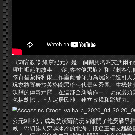
《刺客教條 維京紀元》是一個關於名叫艾沃爾
耀中崛起的故事。《刺客教條黑旗》和《刺客信
隊育碧蒙特利爾工作室此番傾力為玩家打造引人
玩家將置身於英格蘭黑暗時代景色秀麗、生機勃
沃爾的傳奇經歷。在這部全新續作中，玩家必須
包括劫掠，壯大定居民地、建立政權和影響力。
公元9世紀，成為艾沃爾的玩家離開了飽受戰爭
威，帶領族人穿越冰冷的北海，抵達王權支離破