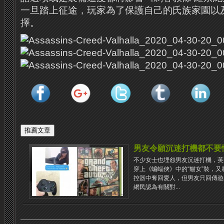
一旦踏上征途，玩家為了保護自己的氏族家園以
擇。
男友令願沉迷打機都不要
不少女士也埋怨男友沉迷打機，英
穿上《蝙蝠俠》中的“貓女”裝，
控器中奪回愛人，但男友只回傳遊
網民認為有關對...