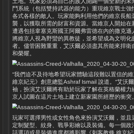
土地。玩家必須為自己的族人開闢一個全新的未
鬥系統（包括雙持武器的能力）重現維京戰士強
各式各樣的敵人。玩家能夠利用他們的維京長船
襲，以獲取所需的財富和資源。當維京人開始在
遭遇包括韋塞克斯國王阿爾弗雷德在內的撒克遜
將維京人視為野蠻的異教徒，並希望成為文明化
者。儘管困難重重，艾沃爾必須盡其所能來捍衛
和榮耀。
“我們迫不及待地希望玩家體驗這段難以置信的維
維京紀元》創意總監Ashraf Ismail 說道。“
袖，扮演艾沃爾將有助於玩家了解在英格蘭權力
京人試圖在這片土地上建立新家園所經歷的衝突。
玩家可選擇男性或女性角色來扮演艾沃爾，並且
定制髮型、紋身、戰爭彩繪以及裝備。每一個政
話選項或是裝備進度都將影響《刺客教條 維京