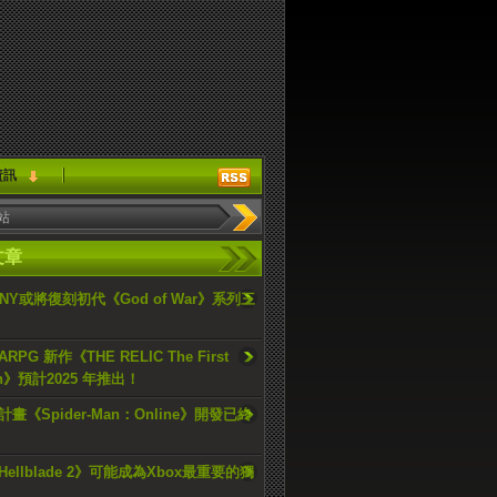
資訊
文章
ONY或將復刻初代《God of War》系列三
PG 新作《THE RELIC The First
an》預計2025 年推出！
畫《Spider-Man：Online》開發已終
ellblade 2》可能成為Xbox最重要的獨