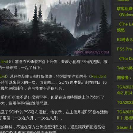
駭客組織公
《Wolve
《The L
憤怒
E3將永
PS5 Pr
《The D
 Evil
8》將會在PS5發布會上公佈，並表示他有99%的把握。該
的一些細節，一起了解下。
Twitc
Evil
》系列作品昨日都打折優惠，特別需要注意的是《
Resident
開發者：
時間以來最大的一次。而實際上，SONY原本是計劃在昨日（6
TGA2023
主機的遊戲陣容，這可能並不是個巧合。
年2 月1
》系列打折並不是什麼稀罕事，但是在這個時間點上他們都打了
TGA20
外大，這兩件事很能說明問題。
還談及了SONY的PS5發布活動。他表示，在上個月裡PS5發布活動
TGA2023
了兩個（一次在六月，一次在八月）。
II 》定
少準確的爆料，不過在官方公佈這些消息之前，還是讓我們把這當做
Steam上
待SONY未來確認新的發布會時間。