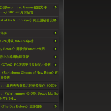
開Insomniac Games被盜文件
rine》2025年9月前發售
ast of Us Multiplayer》終止開發引玩家
久停辦
o GPU升級RDNA3/4架構?
ay Before》開發商Fntastic倒閉
h將停止在韓國地區運營
《GTA6》PC版需要很長時間才發售
《Banishers: Ghosts of New Eden》明
4 日發售
23 : 小島秀夫與微軟共同研發新作《OD》
 : 《Warhammer 40,000: Space Marine
檔明年9.9推出
《The Day Before》負評如潮