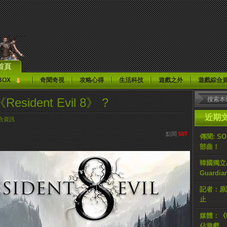
首頁
BOX
奇聞奇視
攻略心得
生活科技
遊戲之外
遊戲綜合
ident Evil 8》 ?
近期
合資訊
點閱
507
傳聞: S
部曲！
韓國獨立AR
Guardi
記者：原計
止
媒體：《H
佔遊戲