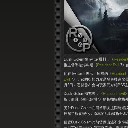
Dusk Golem在Twitter爆料，《
Resident
推主曾準確爆料過《
Resident Evil
7》
他在Twitter上表示：所有的《
Resident 
Evil
7》：它的折扣力度是發售後這麼長
月5日）召開發布會向玩家們介紹PS5
Dusk Golem補充說，《
Resident Evil
折，而且《生化危機7》的折扣幅度格
另外Dusk Golem在回答網友提問時
經歷了很多變化，原本的活動被拆分為
儘管Dusk Golem此前曾做出過不
一則可信度未知的傳言來看待。還請等