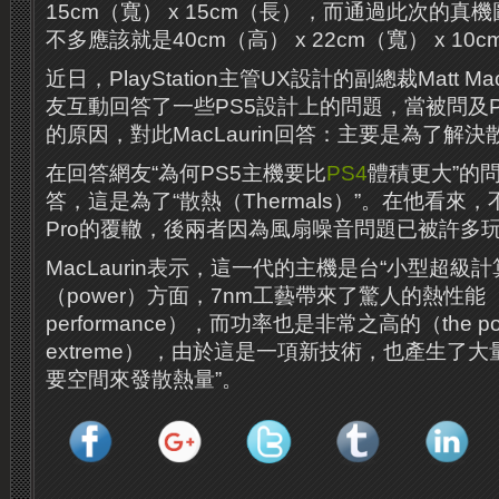
15cm（寬） x 15cm（長），而通過此次的真
不多應該就是40cm（高） x 22cm（寬） x 10
近日，PlayStation主管UX設計的副總裁Matt M
友互動回答了一些PS5設計上的問題，當被問及
的原因，對此MacLaurin回答：主要是為了解
在回答網友“為何PS5主機要比
PS4
體積更大”的問題
答，這是為了“散熱（Thermals）”。在他看來
Pro的覆轍，後兩者因為風扇噪音問題已被許多
MacLaurin表示，這一代的主機是台“小型超級
（power）方面，7nm工藝帶來了驚人的熱性能（h
performance），而功率也是非常之高的（the power
extreme） ，由於這是一項新技術，也產生了
要空間來發散熱量”。