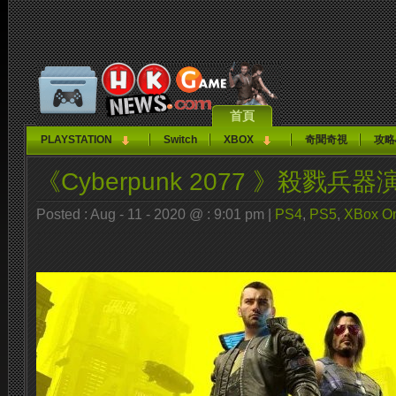
首頁
PLAYSTATION
Switch
XBOX
奇聞奇視
攻略
《Cyberpunk 2077 》殺戮兵器
Posted : Aug - 11 - 2020 @ : 9:01 pm |
PS4
,
PS5
,
XBox O