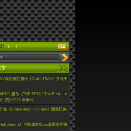
資訊
文章
ONY或將復刻初代《God of War》系列三
PG 新作《THE RELIC The First
an》預計2025 年推出！
畫《Spider-Man：Online》開發已終
ellblade 2》可能成為Xbox最重要的獨