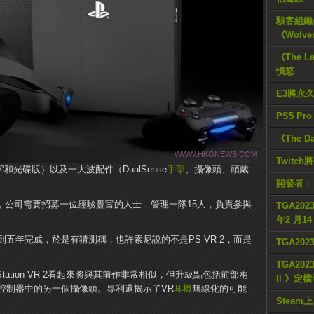
駭客組織公
《Wolve
《The L
憤怒
E3將永
PS5 Pr
《The D
Twitc
和光碟版）以及一大波配件（DualSense
手掣
、攝像頭、頭戴
。
開發者：
，公司需要招募一位經驗豐富的人士，管理一隊15人，負責參與
TGA2023
年2 月1
五年完成，於是有猜測稱，也許索尼說的不是PS VR 2，而是
TGA20
TGA2023
Station VR 2看起來將與其前作非常相似，但升級點包括前部兩
II 》定
控制器中的另一個攝像頭。專利還揭示了VR
耳機
無線化的可能
Steam上