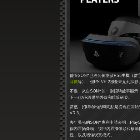
儘管SONY已經公佈兩款PS5主機（數字
耳機
等），但PS VR 2卻並未見到踪影
不過，來自SONY的一則招聘啟事顯示
下一代VR設備的外殼和鏡筒研發。
當然，招聘給出的時間點是從現在開始到
VR 3。
去年曝光的SONY專利申請表明，Play
個內置攝像頭、後部內置攝像頭和移動
性，以及增強現實模式。