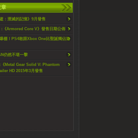
文章
逝：湮滅的記憶》9月發售
1 :《Armored Core V》發售日期公佈
爆棚！PS4敢跟Xbox One比聖誕獨佔遊
SN仍然不堪一擊
:《Metal Gear Solid V: Phantom
railer HD 2015年3月發售