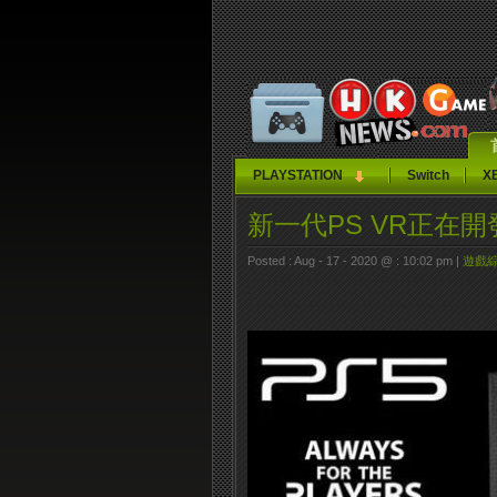
PLAYSTATION
Switch
X
新一代PS VR正在開
Posted : Aug - 17 - 2020 @ : 10:02 pm |
遊戲