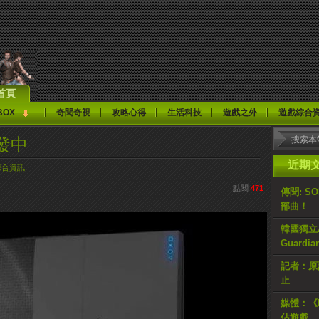
首頁
BOX
奇聞奇視
攻略心得
生活科技
遊戲之外
遊戲綜合
發中
近期
綜合資訊
點閱
471
傳聞: S
部曲！
韓國獨立AR
Guardi
記者：原計
止
媒體：《H
佔遊戲