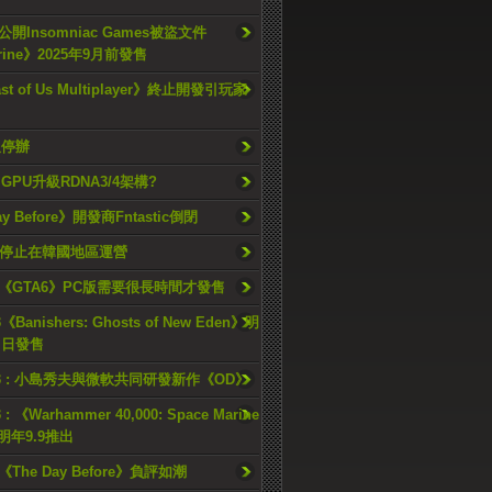
開Insomniac Games被盜文件
rine》2025年9月前發售
ast of Us Multiplayer》終止開發引玩家
久停辦
o GPU升級RDNA3/4架構?
ay Before》開發商Fntastic倒閉
h將停止在韓國地區運營
《GTA6》PC版需要很長時間才發售
《Banishers: Ghosts of New Eden》明
4 日發售
23 : 小島秀夫與微軟共同研發新作《OD》
 : 《Warhammer 40,000: Space Marine
檔明年9.9推出
《The Day Before》負評如潮