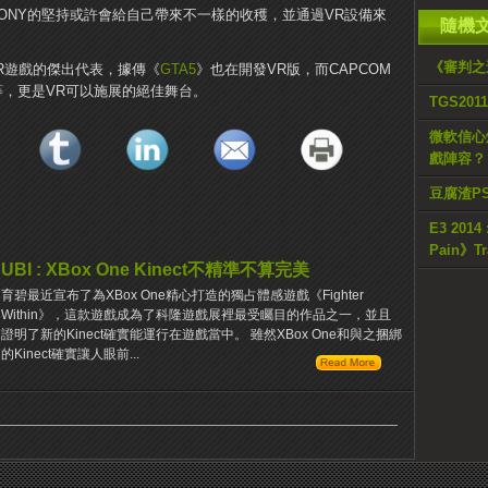
ONY的堅持或許會給自己帶來不一樣的收穫，並通過VR設備來
隨機
《審判之
》就是VR遊戲的傑出代表，據傳《
GTA5
》也在開發VR版，而CAPCOM
 Hill等，更是VR可以施展的絕佳舞台。
TGS201
微軟信心
戲陣容？
豆腐渣P
E3 2014 
Pain》T
UBI : XBox One Kinect不精準不算完美
育碧最近宣布了為XBox One精心打造的獨占體感遊戲《Fighter
Within》，這款遊戲成為了科隆遊戲展裡最受矚目的作品之一，並且
證明了新的Kinect確實能運行在遊戲當中。 雖然XBox One和與之捆綁
的Kinect確實讓人眼前...