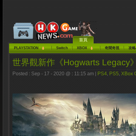
首頁
PLAYSTATION
Switch
XBOX
奇聞奇視
攻略
世界觀新作《Hogwarts Legacy
Posted : Sep - 17 - 2020 @ : 11:15 am |
PS4
,
PS5
,
XBox 