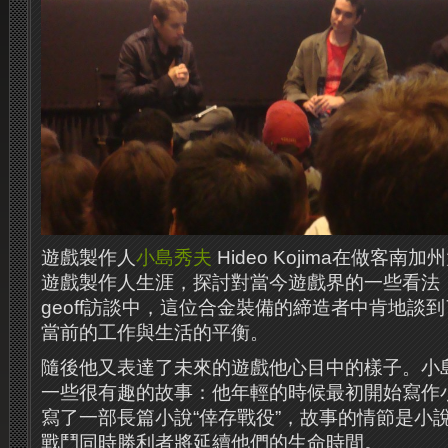
遊戲製作人
小島秀夫
Hideo Kojima在做客
遊戲製作人生涯，探討對當今遊戲界的一些看法
geoff
訪談中，這位合金裝備的締造者中肯地談到
當前的工作與生活的平衡。
隨後他又表達了未來的遊戲他心目中的樣子。小
一些很有趣的故事：他年輕的時候最初開始寫作
寫了一部長篇小說
“
倖存戰役
”
，故事的情節是小
戰鬥同時勝利者將延續他們的生命時間。