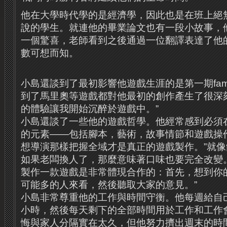
他在大學時代學的是經濟學，因此也是在班上絕
說的學生。就連他的畢業論文也有一段小故事，
一個驚喜，老師看到之後通過一位翻譯表達了他
數可想而知。
小島還談到了最初影響他遊戲生涯的是第一期
fam
到了馬里奧等遊戲都對他最初的創作產生了很深
的體驗讓我開始沉醉於遊戲中。
”
小島還談了一些他的遊戲哲學。他經常感到必須
的元素
——
包括腳本，藝術，故事情節和遊戲操
想導演那樣把握全域才是真正的遊戲製作。
”
就像
如果老闆換人了，那麼意味著口味也要完全改變
製作一款遊戲是非常體現合作的：首先，想到你
可能多的人來看，然後聽取大家的意見。
”
小島非常尊重他的工作與時間守衡。他每週給自
小時，然後每天剩下的全部時間用於工作和工作
悔與家人分隔實在太久，但他努力擠出週末的時