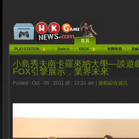
首頁
PLAYSTATION
Switch
XBOX
奇聞奇視
攻略
小島秀夫南卡羅來納大學—談遊
FOX引擎展示，業界未來
Posted : Oct - 08 - 2011 @ : 12:31 am |
遊戲綜合資訊