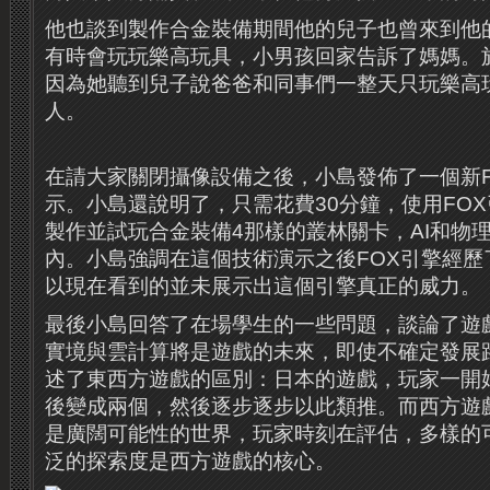
他也談到製作合金裝備期間他的兒子也曾來到他
有時會玩玩樂高玩具，小男孩回家告訴了媽媽。
因為她聽到兒子說爸爸和同事們一整天只玩樂高
人。
在請大家關閉攝像設備之後，小島發佈了一個新
示。小島還說明了，只需花費
30
分鐘，使用
FOX
製作並試玩合金裝備
4
那樣的叢林關卡，
AI
和物
內。小島強調在這個技術演示之後
FOX
引擎經歷
以現在看到的並未展示出這個引擎真正的威力。
最後小島回答了在場學生的一些問題，談論了遊
實境與雲計算將是遊戲的未來，即使不確定發展
述了東西方遊戲的區別：日本的遊戲，玩家一開
後變成兩個，然後逐步逐步以此類推。而西方遊
是廣闊可能性的世界，玩家時刻在評估，多樣的
泛的探索度是西方遊戲的核心
。