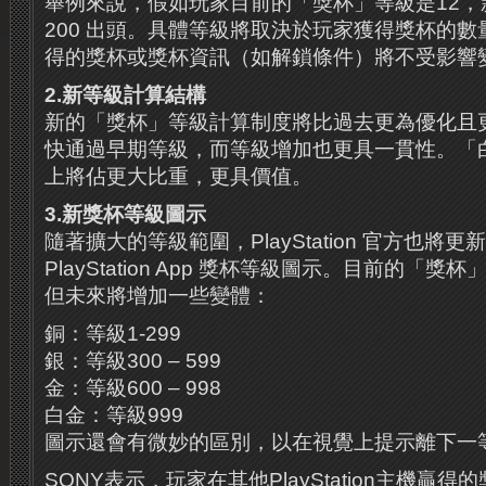
舉例來說，假如玩家目前的「獎杯」等級是12，
200 出頭。具體等級將取決於玩家獲得獎杯的
得的獎杯或獎杯資訊（如解鎖條件）將不受影響
2.新等級計算結構
新的「獎杯」等級計算制度將比過去更為優化且
快通過早期等級，而等級增加也更具一貫性。「
上將佔更大比重，更具價值。
3.新獎杯等級圖示
隨著擴大的等級範圍，PlayStation 官方也將更
PlayStation App 獎杯等級圖示。目前的「
但未來將增加一些變體：
銅：等級1-299
銀：等級300 – 599
金：等級600 – 998
白金：等級999
圖示還會有微妙的區別，以在視覺上提示離下一
SONY表示，玩家在其他PlayStation主機贏