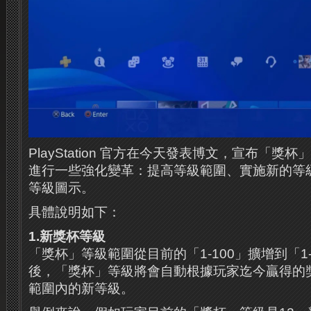
PlayStation 官方在今天發表博文，宣布「獎杯
進行一些強化變革：提高等級範圍、實施新的等
等級圖示。
具體說明如下：
1.新獎杯等級
「獎杯」等級範圍從目前的「1-100」擴增到「1
後，「獎杯」等級將會自動根據玩家迄今贏得的
範圍內的新等級。