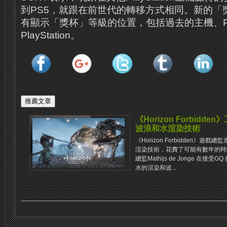
到PS5，就跟在前世代的轉移方式相同。新的「
有顯示「獎杯」等級的位置，包括過去的主機、PS 
PlayStation。
《Horizon Forbid
波浪和水渲染技術
《Horizon Forbidden》
渲染技術，花費了可能有數年的時間。 《
總監Mathijs de Jonge 在
水的渲染和波...