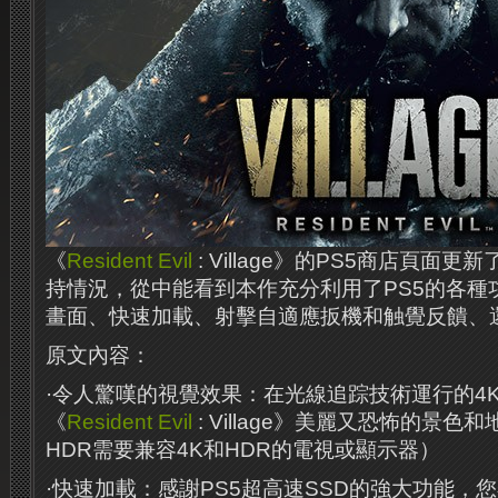
《
Resident Evil
: Village》的PS5商店頁面
持情況，從中能看到本作充分利用了PS5的各種
畫面、快速加載、射擊自適應扳機和触覺反饋、
原文內容：
·令人驚嘆的視覺效果：在光線追踪技術運行的4
《
Resident Evil
: Village》美麗又恐怖的景色
HDR需要兼容4K和HDR的電視或顯示器）
·快速加載：感謝PS5超高速SSD的強大功能，