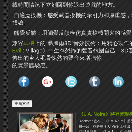
載時間情況下立刻回到你退出遊戲的地方。
·自適應扳機：感受武器扳機的牽引力和厚重感
體驗。
·觸覺反饋：用觸覺反饋模仿真實槍械開火的感覺
兼容
耳機
上的“暴風雨3D”音效技術：用精心製作
Evil
: Village》中生存恐怖的聲音包圍自己。
傳出的令人毛骨悚然的聲音來增強你
的實景體驗感。
《L.A. Noire》將登
Rockstar 宣布，《L.A. Noire》將
機平台，並將在HTC Vive 上推出《L
月14日發售。 《L.A. Noire》最早