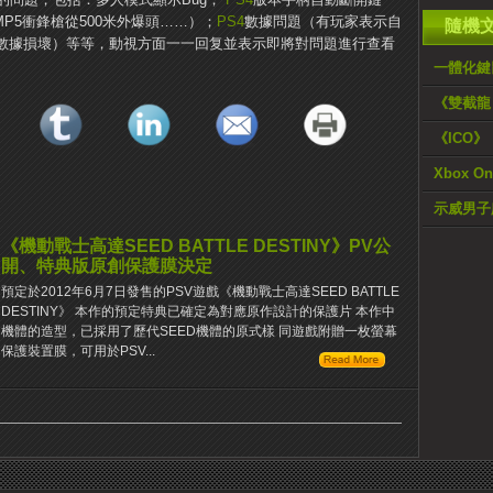
P5衝鋒槍從500米外爆頭……）；
PS4
數據問題（有玩家表示自
隨機
數據損壞）等等，動視方面一一回复並表示即將對問題進行查看
一體化鍵
《雙截龍 
《ICO
Xbox
示威男子
《機動戰士高達SEED BATTLE DESTINY》PV公
開、特典版原創保護膜決定
預定於2012年6月7日發售的PSV遊戲《機動戰士高達SEED BATTLE
DESTINY》 本作的預定特典已確定為對應原作設計的保護片 本作中
機體的造型，已採用了歷代SEED機體的原式樣 同遊戲附贈一枚螢幕
保護裝置膜，可用於PSV...