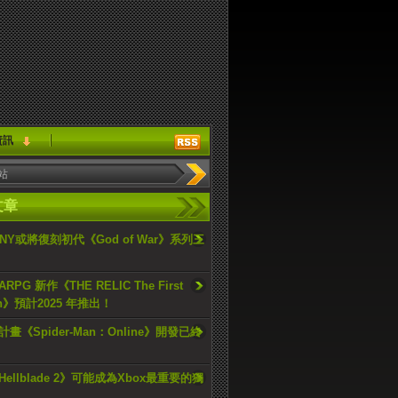
資訊
文章
ONY或將復刻初代《God of War》系列三
PG 新作《THE RELIC The First
an》預計2025 年推出！
畫《Spider-Man：Online》開發已終
ellblade 2》可能成為Xbox最重要的獨