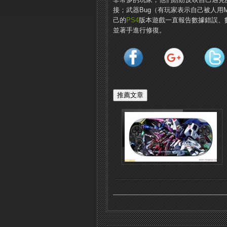
接；武器Bug（有玩家表示自己被人用M
己的
PS4
版本遊戲一直報告數據錯誤、
並著手進行修復。