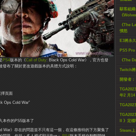
駭客組織公
《Wolve
《The L
憤怒
E3將永
PS5 Pr
是
PS4
版本的《
Call of Duty
: Black Ops Cold War》，官方也發
《The D
後發布了關於更改遊戲版本的具體方式說明：
Twitc
開發者：
TGA2023
選擇頁面
年2 月1
ck Ops Cold War”
TGA20
TGA2023
本作的PS5版本了
II 》定
ps Cold War》存在的問題並不只有這一個，在這條推特的下方聚集了
Steam上
的問題，包括：多人模式顯示Bug；
PS4
版本手柄自動斷開鏈