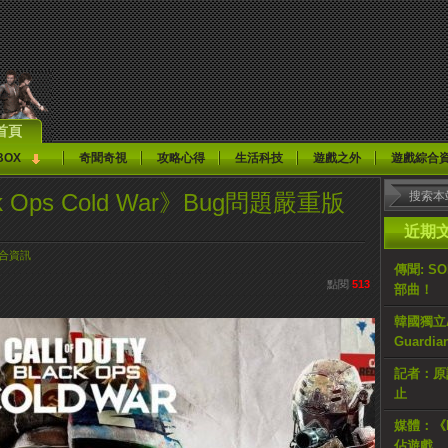
首頁
BOX
奇聞奇視
攻略心得
生活科技
遊戲之外
遊戲綜合
k Ops Cold War》Bug問題嚴重版
近期
合資訊
傳聞: S
點閱
513
部曲！
韓國獨立AR
Guardi
記者：原計
止
媒體：《H
佔遊戲