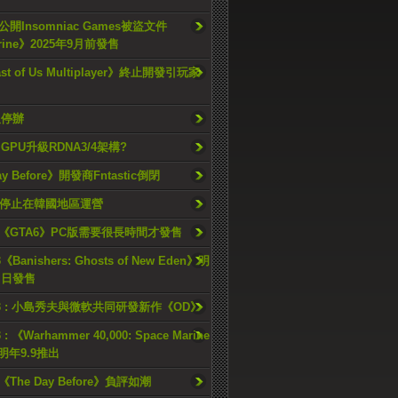
開Insomniac Games被盜文件
rine》2025年9月前發售
ast of Us Multiplayer》終止開發引玩家
久停辦
o GPU升級RDNA3/4架構?
ay Before》開發商Fntastic倒閉
h將停止在韓國地區運營
《GTA6》PC版需要很長時間才發售
《Banishers: Ghosts of New Eden》明
4 日發售
23 : 小島秀夫與微軟共同研發新作《OD》
 : 《Warhammer 40,000: Space Marine
檔明年9.9推出
《The Day Before》負評如潮