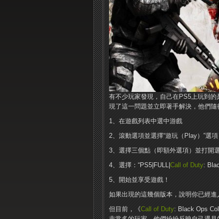
有不少玩家發現，自己在PS5上玩到的
現了這一問題並立即著手解決，他們隨
1、在遊戲列表中選中游戲
2、滾動選項並選擇“遊玩（Play）”選項
3、選擇三個點（即額外選項）並打開
4、選擇：“PS5|FULL|
Call of Duty
: Bla
5、開始並享受遊戲！
如果出現的這幾個版本，說明你已經進入
但目前，《
Call of Duty
: Black O
非常多的玩家，他們紛紛反映自己遇見