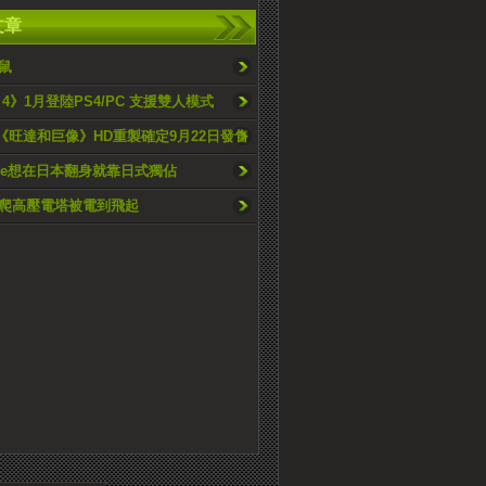
文章
鼠
4》1月登陸PS4/PC 支援雙人模式
》《旺達和巨像》HD重製確定9月22日發售
 One想在日本翻身就靠日式獨佔
爬高壓電塔被電到飛起