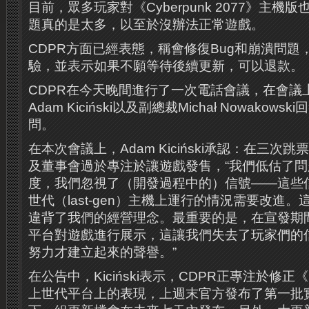
目前，眾多玩家對《Cyberpunk 2077》主
題真的是太多，以至於沒辦法正常遊戲。
CDPR方面已經表態，稱會修復Bug和崩潰問
驗，並表示如果不願等待後續更新，可以退款。
CDPR在今天晚間進行了一次電話會議，在會議上
Adam Kiciński以及副總裁Michał Nowako
問。
在本次會議上，Adam Kiciński承認：在三次
及董事會過於專注於讓遊戲發售，“我們低估了
度，我們忽視了（開發過程中的）信號——這些
世代（last-gen）主機上運行的情況需要改進
違背了我們的經營理念。最重要的是，在宣發期
平台對遊戲進行展示，這讓我們失去了玩家們的
努力才建立起來的聲譽。”
在公告中，Kiciński表示，CDPR正專注於修正《Cy
上世代平台上的表現，上週末官方發布了第一批