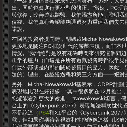
下一組更新檔會在未來七天內發布。另外，大更
出，同時也會進行更小型的修正。“當然，PC玩
與修復，改善遊戲體驗。我們竭盡所能，證明我們
值觀。我們真心希望能夠通過努力重建我們失去
諾說。
在回答投資者提問時，副總裁Michał Nowakow
更多地是關注PC和次世代的遊戲表現，而非本世代（c
情況。“我們絕對是沒有花夠時間來研究這個問
正常的壓力（而這是在所有遊戲發售時都很常見
什麼外部或是內部的關於發售日的壓力。因此，
題的）理由。在認證過程和第三方方面——絕對
另外，Michał Nowakowski基表示，CDP
表現地比現在好很多，“其中很多將在12月推出
您還能看到更大的改進。 ”Nowakowski坦言，
台上的《Cyberpunk 2077》表現無法與次世
不是說這（
PS4
和X1平台的《Cyberpunk 2
戲，但如果你期待著視效和性能能像這樣（比肩
我們需要開誠佈公地聲明一下：並不能達到如此