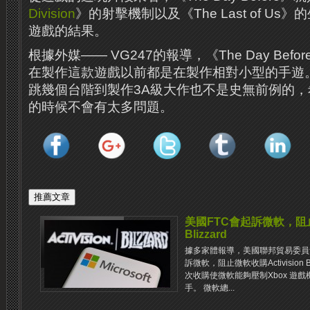
Division
》的射擊機制以及《The Last of U
遊戲的結果。
根據外媒—— VG247的報導，《The Day Be
在製作這款遊戲以前都是在製作相對小型的手遊
跳幾個台階到製作3A級大作也不是史無前例的
的時候不會有太多問題。
美國FTC會起訴微軟，阻止微
Blizzard
據多家體報導，美國聯邦貿易委員會（
訴微軟，阻止微軟收購Activision
次收購使微軟能夠壓制Xbox 遊
手。 微軟總...