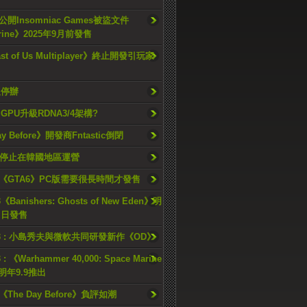
開Insomniac Games被盜文件
rine》2025年9月前發售
ast of Us Multiplayer》終止開發引玩家
久停辦
o GPU升級RDNA3/4架構?
ay Before》開發商Fntastic倒閉
h將停止在韓國地區運營
《GTA6》PC版需要很長時間才發售
《Banishers: Ghosts of New Eden》明
4 日發售
23 : 小島秀夫與微軟共同研發新作《OD》
 : 《Warhammer 40,000: Space Marine
檔明年9.9推出
《The Day Before》負評如潮