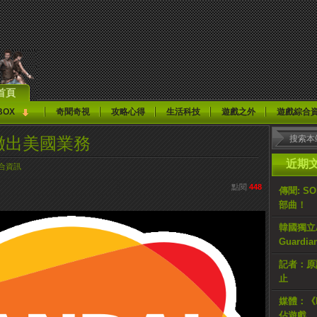
首頁
BOX
奇聞奇視
攻略心得
生活科技
遊戲之外
遊戲綜合
將撤出美國業務
近期
合資訊
點閱
448
傳聞: S
部曲！
韓國獨立AR
Guardi
記者：原計
止
媒體：《H
佔遊戲