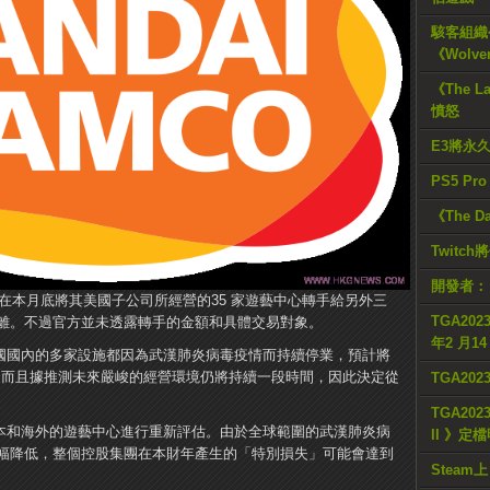
駭客組織公
《Wolve
《The L
憤怒
E3將永
PS5 Pr
《The D
Twitc
開發者：
控股將在本月底將其美國子公司所經營的35 家遊藝中心轉手給另外三
TGA2023
離。不過官方並未透露轉手的金額和具體交易對象。
年2 月1
下在美國國內的多家設施都因為武漢肺炎病毒疫情而持續停業，預計將
字，而且據推測未來嚴峻的經營環境仍將持續一段時間，因此決定從
TGA20
TGA2023
在對日本和海外的遊藝中心進行重新評估。由於全球範圍的武漢肺炎病
II 》定
幅降低，整個控股集團在本財年產生的「特別損失」可能會達到
Steam上