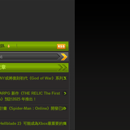
資訊
文章
ONY或將復刻初代《God of War》系列三
PG 新作《THE RELIC The First
an》預計2025 年推出！
畫《Spider-Man：Online》開發已終
ellblade 2》可能成為Xbox最重要的獨