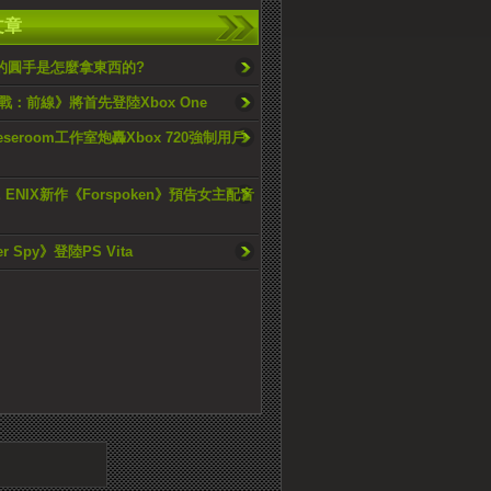
文章
的圓手是怎麼拿東西的?
戰：前線》將首先登陸Xbox One
neseroom工作室炮轟Xbox 720強制用戶
E ENIX新作《Forspoken》預告女主配音
er Spy》登陸PS Vita