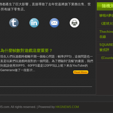
務都產生了巨大影響，直接導致了去年世嘉將旗下業務出售、世
隨機
乎所有線下零售店。
哆啦A夢
《星球大
Thechi
在線
SQUAR
被劣評
為什麼幀數對遊戲這麼重要？
現在人們玩遊戲時都離不開一個核心問題：幀率(FPS)，這個問題也一
《Count
直是玩家們玩遊戲時面對的一個問題。為了體驗到“流暢”的畫面，我們
到底該使用30FPS、60FPS還是120FPS以上呢？來自YouTube的
Gameranx做了一段影片...
om. All rights reserved. | Powered by
HKGNEWS.COM