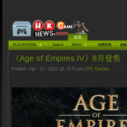
首頁
PLAYSTATION
Switch
XBOX
奇聞奇視
攻略
《Age of Empires IV》8月發售
Posted : Apr - 11 - 2021 @ : 6:31 pm |
PC Games