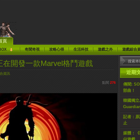
首頁
BOX
奇聞奇視
攻略心得
生活科技
遊戲之外
遊戲綜合
lm正在開發一款Marvel格鬥遊戲
近期
合資訊
點閱
276
傳聞: S
部曲！
韓國獨立AR
Guardi
記者：原計
止
媒體：《H
佔遊戲