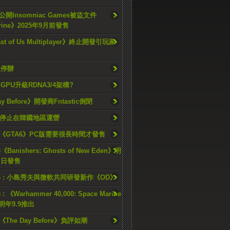
開Insomniac Games被盜文件
rine》2025年9月前發售
ast of Us Multiplayer》終止開發引玩家
久停辦
o GPU升級RDNA3/4架構?
ay Before》開發商Fntastic倒閉
h將停止在韓國地區運營
《GTA6》PC版需要很長時間才發售
《Banishers: Ghosts of New Eden》明
4 日發售
23 : 小島秀夫與微軟共同研發新作《OD》
 : 《Warhammer 40,000: Space Marine
檔明年9.9推出
《The Day Before》負評如潮