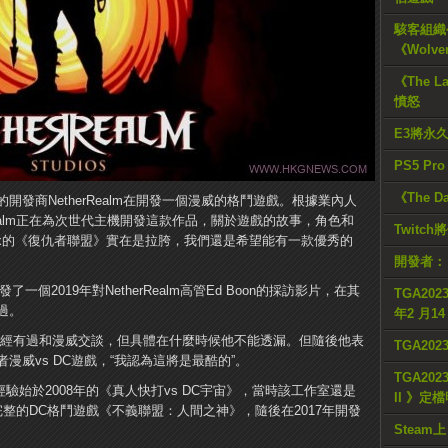
駭客組織公
《Wolve
《The L
憤怒
E3將永
PS5 Pr
《The D
發商NetherRealm在開發一個漫威的格鬥遊戲。根據業內人
therRealm正在為次世代主機開發這款作品，關於遊戲的故事，角色和
Twitc
Enix的《復仇者聯盟》實在是拉胯，我們還是希望能有一款優秀的
開發者：
son轉發了一個2019年對NetherRealm高管Ed Boon的採訪影片，在其
TGA2023
過。
年2 月1
們曾經有過和漫威交談，但具體在什麼時候他不能透漏。但隨後他表
TGA20
威vs DC遊戲，“我認為這將是最酷的”。
TGA2023
上的經驗始於2008年的《真人快打vs DC宇宙》，當時該工作室還是
II 》定
一個完整的DC格鬥遊戲《不義聯盟：人間之神》，隨後在2017年開發
Steam上