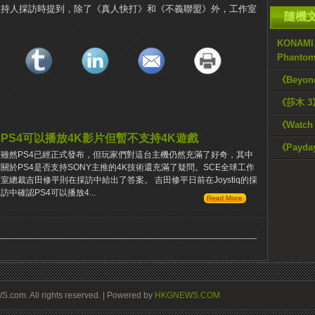
A主持人採訪時提到，除了《真人快打》和《不義聯盟》外，工作室
隨機
KONAM
Phanto
《Beyon
《莎木 3
《Watch 
PS4可以播放4K影片但暫不支持4K遊戲
《Pay
雖然PS4已經正式發布，但玩家們對這台主機仍然充滿了好奇，其中
關於PS4是否支持SONY主推的4K技術還充滿了疑問。SCE全球工作
室總裁吉田修平則在採訪中給出了答案。 吉田修平日前在Joystiq的採
訪中確認PS4可以播放4...
om. All rights reserved. | Powered by
HKGNEWS.COM