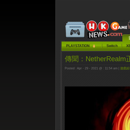
PLAYSTATION
Switch
X
傳聞：NetherRea
Posted : Apr - 29 - 2021 @ : 11:54 am |
遊戲綜