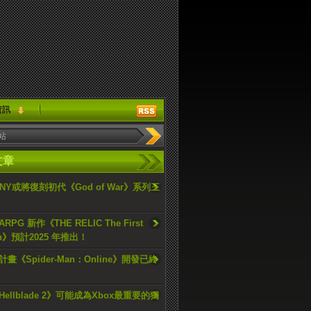
資訊
文章
ONY或將復刻初代《God of War》系列三
PG 新作《THE RELIC The First
an》預計2025 年推出！
畫《Spider-Man：Online》開發已終
ellblade 2》可能成為Xbox最重要的獨