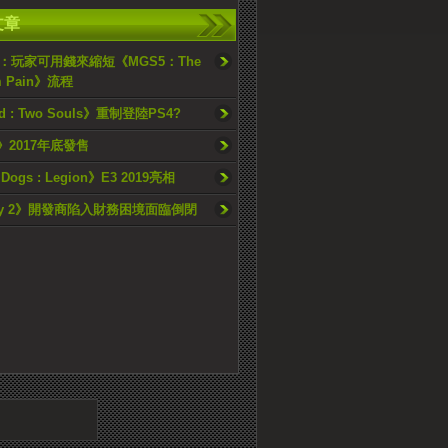
文章
I：玩家可用錢來縮短《MGS5：The
m Pain》流程
d : Two Souls》重制登陸PS4?
》2017年底發售
Dogs : Legion》E3 2019亮相
day 2》開發商陷入財務困境面臨倒閉