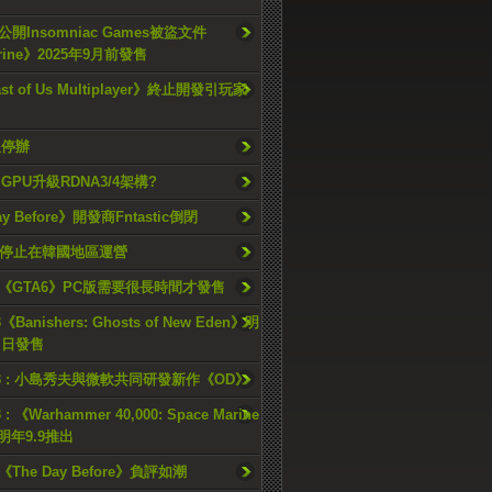
開Insomniac Games被盜文件
rine》2025年9月前發售
ast of Us Multiplayer》終止開發引玩家
久停辦
o GPU升級RDNA3/4架構?
ay Before》開發商Fntastic倒閉
h將停止在韓國地區運營
《GTA6》PC版需要很長時間才發售
《Banishers: Ghosts of New Eden》明
4 日發售
23 : 小島秀夫與微軟共同研發新作《OD》
 : 《Warhammer 40,000: Space Marine
檔明年9.9推出
《The Day Before》負評如潮