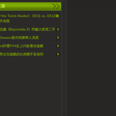
文章
f the Tomb Raider》 DX11 vs. DX12畫
升有限
議《Bayonetta 2》呼籲大家買二手
ic Dreams新作招募華人演員
pot評選PS4史上25款最佳遊戲
男女玩遊戲的比例幾乎是相同