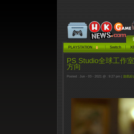
PLAYSTATION
Switch
X
PS Studio全球工作
方向
Posted : Jun - 03 - 2021 @ : 9:27 pm |
遊戲綜