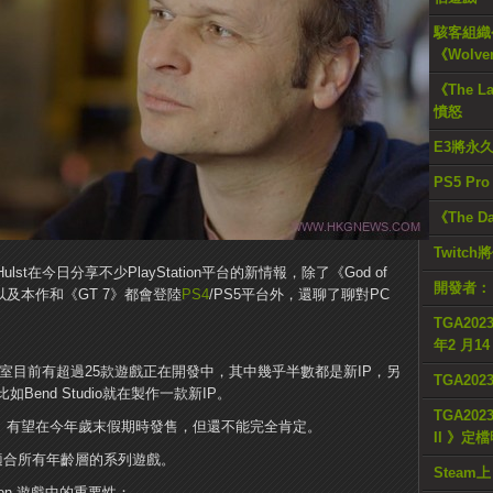
駭客組織公
《Wolve
《The L
憤怒
E3將永
PS5 Pr
《The D
Twitc
 Hulst在今日分享不少PlayStation平台的新情報，除了《God of
開發者：
年，以及本作和《GT 7》都會登陸
PS4
/PS5平台外，還聊了聊對PC
TGA2023
年2 月1
ion全球工作室目前有超過25款遊戲正在開發中，其中幾乎半數都是新IP，另
TGA20
end Studio就在製作一款新IP。
TGA2023
denWest》有望在今年歲末假期時發售，但還不能完全肯定。
II 》定
力、適合所有年齡層的系列遊戲。
Steam上
ion 遊戲中的重要性：