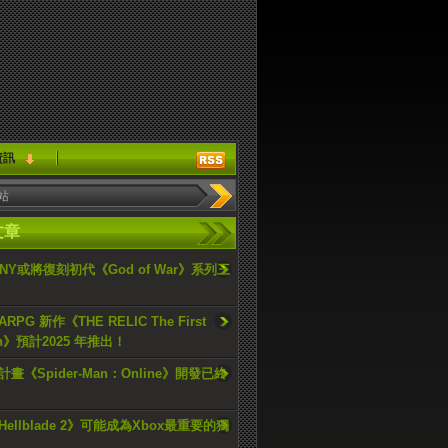
資訊
文章
ONY或將復刻初代《God of War》系列三
PG 新作《THE RELIC The First
an》預計2025 年推出！
畫《Spider-Man：Online》開發已終
ellblade 2》可能成為Xbox最重要的獨