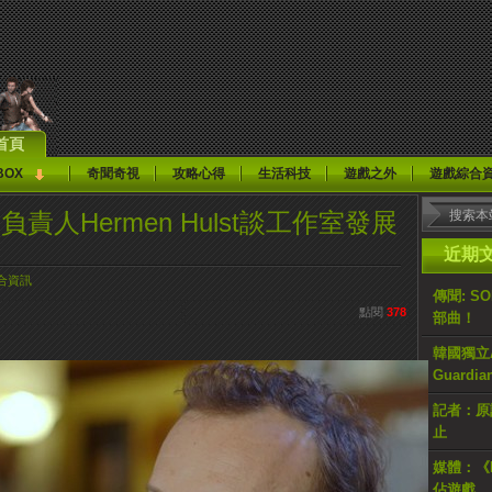
首頁
BOX
奇聞奇視
攻略心得
生活科技
遊戲之外
遊戲綜合
室負責人Hermen Hulst談工作室發展
近期
合資訊
傳聞: S
點閱
378
部曲！
韓國獨立AR
Guardi
記者：原計
止
媒體：《H
佔遊戲