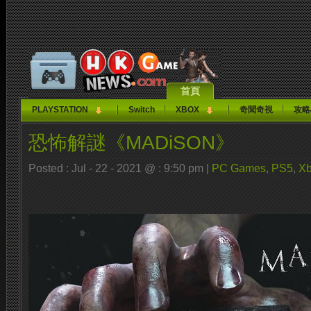
首頁
PLAYSTATION
Switch
XBOX
奇聞奇視
攻略
恐怖解謎《MADiSON》
Posted : Jul - 22 - 2021 @ : 9:50 pm |
PC Games
,
PS5
,
Xb