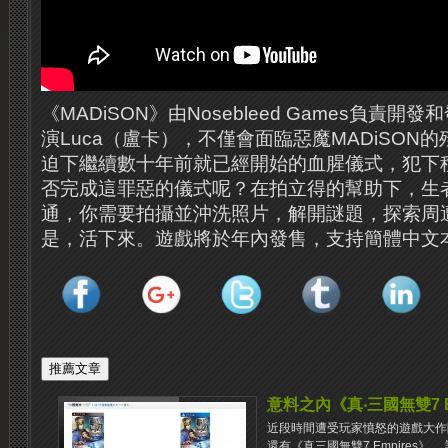
《MADiSON》由Nosebleed Games負責
演Luca（盧卡），不僅會面臨惡魔MADiSON
迫下繼續數十年前就已經開始的血腥儀式，犯下
否完成這罪惡的儀式呢？在拍立得的幫助下，生
通，你需要拍攝並沖洗照片，解開謎題，探索周
是，活下來。遊戲將於年內發售，支持簡體中文
意料之內《真‧三國無雙7 E
近段時間遭受玩家憤怒的遊戲大作
還有《真三國無雙7 Empires