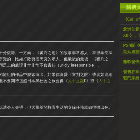
隨機
《Call o
北瀨佳範：
XIII
PS4版《O
期延遲開
十分複雜。一方面，《審判之逝》的故事非常感人，我很享受探
享受的，比如打敗喪盡天良的壞人。但最後的最後，《審判之
微軟發怖新
理非常非常不負責任（wildly irresponsible）。
發售在即《
如龍組的作品中脫穎而出。如果你喜愛《審判之眼》或者如龍組
戰鬥系統
但不要期待這趟日本黑社會之旅會像《
人中之龍
0》或《
人中之
玩法令人失望，但大量基於校園生活的支線任務就做得很出色。