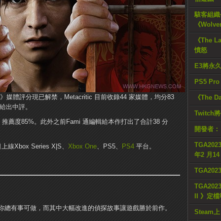
駭客組織公
《Wolve
《The L
憤怒
E3將永
PS5 Pr
評分現已解禁，Metacritic 目前收錄44 家媒體，均分83
《The D
體給出中評。
Twitc
3 分，推薦度85%。此外之前Fami 通編輯給本作打出了合計38 分
開發者：
TGA2023
box Series X|S、
Xbox One
、PS5、
PS4
平台。
年2 月1
TGA20
TGA2023
II 》定
你總有事可做，而其中大幅改進的偵探故事讓遊戲勝於前作。
Steam上