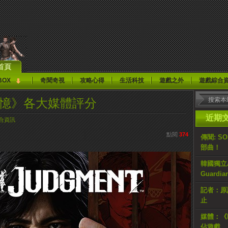
首頁
BOX
奇聞奇視
攻略心得
生活科技
遊戲之外
遊戲綜合
記憶》各大媒體評分
近期
合資訊
點閱
374
傳聞: S
部曲！
韓國獨立AR
Guardi
記者：原計
止
媒體：《H
佔遊戲