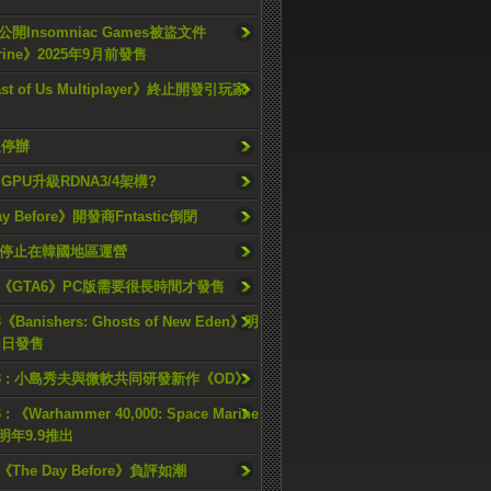
開Insomniac Games被盜文件
rine》2025年9月前發售
ast of Us Multiplayer》終止開發引玩家
久停辦
o GPU升級RDNA3/4架構?
ay Before》開發商Fntastic倒閉
h將停止在韓國地區運營
《GTA6》PC版需要很長時間才發售
《Banishers: Ghosts of New Eden》明
4 日發售
23 : 小島秀夫與微軟共同研發新作《OD》
 : 《Warhammer 40,000: Space Marine
檔明年9.9推出
《The Day Before》負評如潮