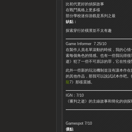
比初代更好的偵探故事
在戰鬥風格上更多樣
部分學校迷你游戲是系列之最
缺點：
探索穿行於橫濱並不太有趣
Game Informer 7.25/10
在製作人員名單滾動的時候，我的心情
索每個角色的情感。也有一些我玩得很
逝》犯了一些不可原諒的罪，它在性侵問題上的處
此外一些新的玩法機制並沒有讓本作在
的其他作品，那我可以說試試本作吧。
龍
7》那樣震撼。
IGN：7/10
《審判之逝》的主線故事和簡化的偵探
Gamespot 7/10
優點