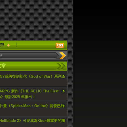
資訊
文章
ONY或將復刻初代《God of War》系列三
PG 新作《THE RELIC The First
an》預計2025 年推出！
畫《Spider-Man：Online》開發已終
ellblade 2》可能成為Xbox最重要的獨