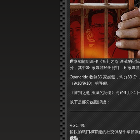
世嘉如龍組新作《審判之逝:湮滅的記憶》媒體
分，其中38 家媒體給出好評，6 家媒
Opencritic 收錄36 家媒體，均分8
（9/10/9/10）的評價。
《審判之逝:湮滅的記憶》將於9 月24 日上線X
以下是部分媒體評語：
VGC 4/5
愉快的戰鬥和有趣的社交俱樂部環節讓
優點
：