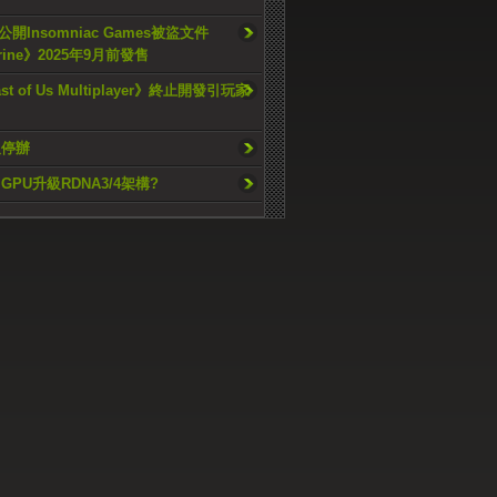
開Insomniac Games被盜文件
rine》2025年9月前發售
ast of Us Multiplayer》終止開發引玩家
久停辦
o GPU升級RDNA3/4架構?