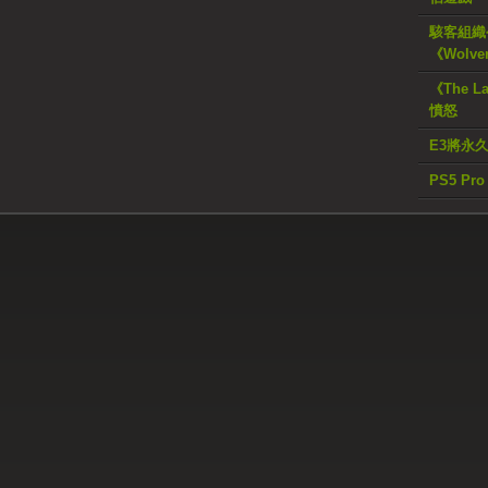
駭客組織公
《Wolve
《The L
憤怒
E3將永
PS5 Pr