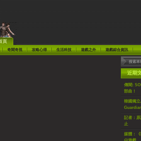
首頁
奇聞奇視
攻略心得
生活科技
遊戲之外
遊戲綜合資訊
近期
傳聞: S
部曲！
韓國獨立AR
Guardi
記者：原計
止
媒體：《H
佔遊戲