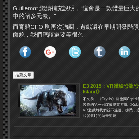
Guillemot 繼續補充說明，“這會是一款體量
中的諸多元素。”
而育碧CFO 則再次強調，遊戲還在早期開發階
面貌，我們應該還要等很久。
E3 2015：VR體驗恐龍恐懼感
Island》
不久前，《Crysis》開發商Cry
製作的第一部虛擬現實遊戲《Robinso
VR遊戲離我們並不遙遠。據悉，
和發售時間尚未知曉...