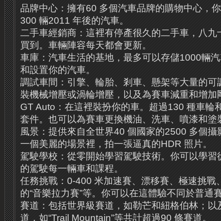
品牌中心：擁有60 多個汽車品牌的購物中心，
300 輛2011 年後的汽車。
二手車經銷商：這裡有停產很久的二手車，八九
買到。車輛陣容每天都會更新。
車庫：汽車生活的基地，最多可以存儲1000輛
和設置你的汽車。
調試車間：引擎、輪胎、剎車、懸架等大量的可
裝機械增壓或渦輪增壓，以及為賽車減重和增加
GT Auto：在這裡裝扮你的車。超過130 種車輪
套件。也可以為賽車更換機油、洗車、噴漆和塗
風景：提供來自全世界40 個國家的2500 多個
一個美麗的場景裡，拍一張逼真的HDR 照片。
駕駛學校：從零開始學習駕駛技術。你可以學習
的駕駛每一輛車和課程。
任務挑戰：0-400 米加速賽、漂移賽、極速挑
的“音樂拉力賽”等。你可以在這體驗不同於普通
賽道：包括世界級賽道，如勒芒和紐格伯林；以
道，如“Trail Mountain”等共計超過90 條賽道。