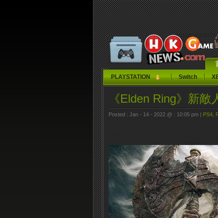
PLAYSTATION
Switch
X
《Elden Ring》新
Posted : Jan - 14 - 2022 @ : 10:05 pm |
PS4
,