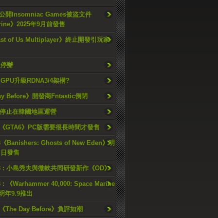
開Insomniac Games被盜文件
rine》2025年9月前發售
ast of Us Multiplayer》終止開發引玩家
久停辦
o GPU升級RDNA3/4架構?
ay Before》開發商Fntastic倒閉
h將停止在韓國地區運營
《GTA6》PC版需要很長時間才發售
《Banishers: Ghosts of New Eden》明
4 日發售
23 : 小島秀夫與微軟共同研發新作《OD》
 : 《Warhammer 40,000: Space Marine
檔明年9.9推出
《The Day Before》負評如潮