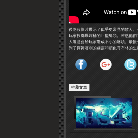
後兩段影片展示了似乎更常見的敵人。
玩家投擲爆炸桶的巨型鳥類。雖然他們
人還是會給玩家造成不小的麻煩。最後
到了揮舞著劍的幽靈和類似哥布林的生