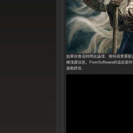
如果你會花時間在論壇、推特或查看影片評
種洩露信息。FromSoftware的這
遊戲榜首。