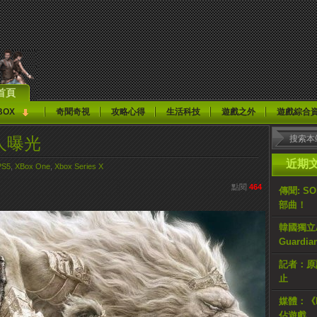
首頁
BOX
奇聞奇視
攻略心得
生活科技
遊戲之外
遊戲綜合
敵人曝光
近期
PS5
,
XBox One
,
Xbox Series X
點閱
464
傳聞: S
部曲！
韓國獨立AR
Guardi
記者：原計
止
媒體：《H
佔遊戲