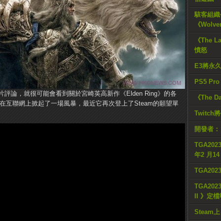
駭客組織公
《Wolve
《The L
憤怒
E3將永
PS5 Pr
論，就很可能會看到關於宮崎英高新作《Elden Ring》的各
《The D
款新作在互聯網上掀起了一場風暴，最近它再次登上了Steam的願望單
Twitc
開發者：
TGA2023
年2 月1
TGA20
TGA2023
II 》定
Steam上