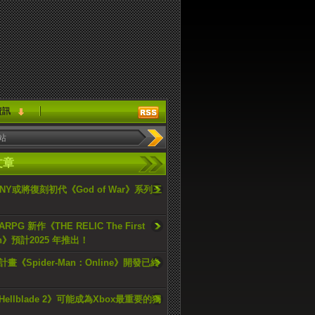
資訊
文章
ONY或將復刻初代《God of War》系列三
PG 新作《THE RELIC The First
an》預計2025 年推出！
畫《Spider-Man：Online》開發已終
ellblade 2》可能成為Xbox最重要的獨