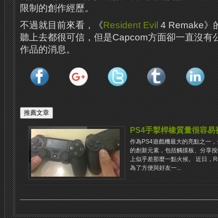
限制的創作經歷。
不過就目前來看，《
Resident Evil
4 Remak
聽上去都很可信，但是Capcom方面卻一直沒
作品的消息。
PS4手掣桿橡質量很容易
作為PS4遊戲機最大的亮點之一，全新
的創新元素，包括觸摸板、分享按
上似乎差那麼一點火候。 近日，Red
為了方便與好友一...