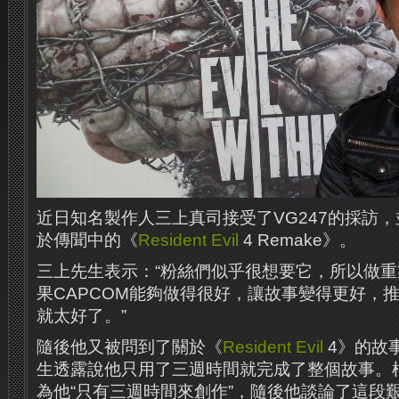
近日知名製作人三上真司接受了VG247的採訪
於傳聞中的《
Resident Evil
4 Remake》。
三上先生表示：“粉絲們似乎很想要它，所以做
果CAPCOM能夠做得很好，讓故事變得更好，
就太好了。”
隨後他又被問到了關於《
Resident Evil
4》的故
生透露說他只用了三週時間就完成了整個故事。
為他“只有三週時間來創作”，隨後他談論了這段