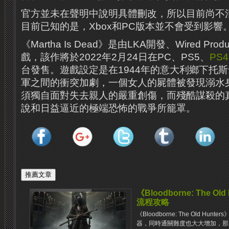
官方並未在聲明中說明具體刪改，所以目前尚不
目前已知的是，Xbox和PC版本並不會受到影響
《Martha Is Dead》是由LKA開發、Wired Pro
戲，該作將於2022年2月24日在PC、PS5、
PS4
台發售。遊戲設定是在1944年的意大利鄉下托
軍之間的衝突加劇，一個女人的屍體被發現溺水
須獨自面對失去親人的嚴重創傷，而殘酷謀殺的
說和日益逼近的極端恐怖的戰爭所籠罩。
《Bloodborne: The 
流程攻略
《Bloodborne: The Old Hu
器，同時通關難度也大大增加，那