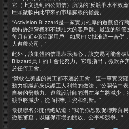
它（上文提到的公開信）所說的“反競爭水平效應
巨頭微軟由此帶來的市場膨脹的擔憂。
“Activision Blizzard是一家實力雄厚的遊
戲特許經營權和不斷壯大的客戶群。最近的監管文件顯示
每月有近4億活躍用戶。如果FTC批准這一合併
大遊戲公司，”
此外，該集體的信還表示擔心，該交易可能會破壞一些A
Blizzard員工的工會化努力。它還指出，微軟
於任何工會。
“微軟在美國的員工都不屬於工會，這一事實突
動力組織起來保護工人利益的做法，”公開信中表
自身的勞動力。遊戲設計師的潛在雇主將減少，
競爭將減少，從而抑制工資和創新。”
最後聯名公開信總結道：“我們強烈敦促聯邦貿
徹底審查，以確保市場的開放、公平和競爭。”