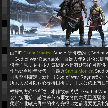
由SIE
Santa Monica
Studio 所研發的《God o
《God of War Ragnarök》自從去年9 月
何新消息，令不少人質疑是不是有延期的可能性
作品延至明年發售。而最近
Santa Monica
Stud
再度聲明確定，新作《God of War Ragnarök
所以大家可以耐心等待日後官方正式公佈上市日
根據官方介紹所述，本作故事將從《God of War 
幾年後開始，講述著芬布爾之冬的寒風已經襲來
柔斯在北歐荒野中的生存變得比之前還要更具挑