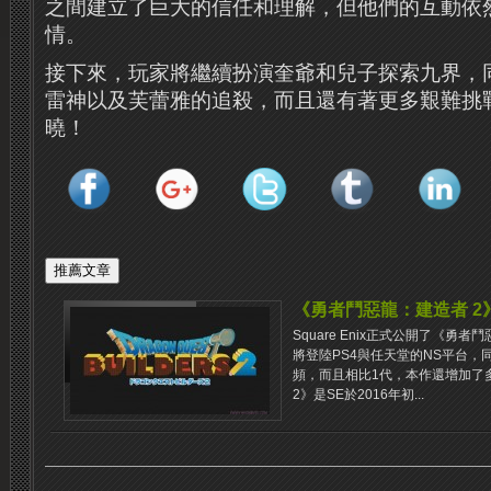
之間建立了巨大的信任和理解，但他們的互動依
情。
接下來，玩家將繼續扮演奎爺和兒子探索九界，
雷神以及芙蕾雅的追殺，而且還有著更多艱難挑
曉！
《勇者鬥惡龍：建造者 
Square Enix正式公開了《勇
將登陸PS4與任天堂的NS平台
頻，而且相比1代，本作還增加了
2》是SE於2016年初...