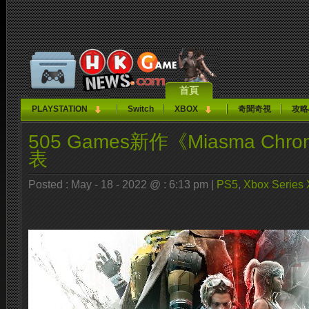
首頁
PLAYSTATION
Switch
XBOX
奇聞奇視
攻略
505 Games新作《Miasma Chro
表
Posted : May - 18 - 2022 @ : 6:13 pm |
PS5
,
Xbox Series 