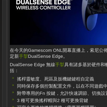
在今天的Gamescom ONL開幕直播上，索尼公佈
定新
手掣
DualSense Edge。
DualSense Edge 無線
手掣
具有諸多基於硬件和
括：
搖桿靈敏度、死區及扳機鍵鍵程自定義
同時保存多個控製配置文件，以在不同遊戲
附帶專用的Fn 按鍵，允許快速調節、切換設
3 種可更換搖桿帽與2 種可更換背鍵