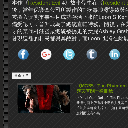
本作《
Resident Evil
4》故事發生在《
Resident E
後，當年保護傘公司所製作的T 病毒洩露導致發
被捲入浣熊市事件且成功存活下來的Leon S.Ken
備受認可，晉升成為了總統直轄特務。隨後，在
牙的某個村莊營救總統被拐走的女兒Ashley Gr
發現這裡的村民都與其敵對，而Leon 也將在此
《MGS5 : The Phan
秀夫有關一律刪除
《Metal Gear Solid 5: The
新版封面上所有和小島秀夫及其工作室Ko
片和文字都被去掉了。 如下圖所示
版封面沒有小島...