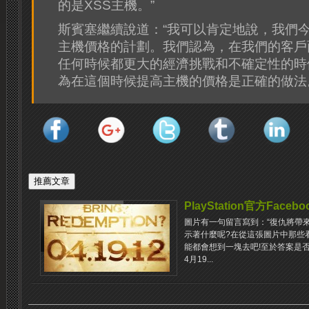
的是XSS主機。”
斯賓塞繼續說道：“我可以肯定地說，我們
主機價格的計劃。我們認為，在我們的客戶
任何時候都更大的經濟挑戰和不確定性的時
為在這個時候提高主機的價格是正確的做法
PlayStation官方Face
圖片有一句留言寫到：“復仇將帶來救贖
示著什麼呢?在從這張圖片中那些
能都會想到一塊去吧!至於答案是
4月19...