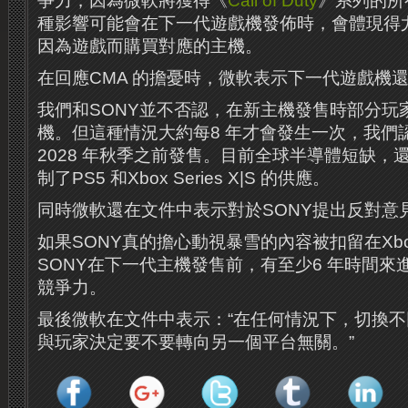
爭力，因為微軟將獲得《
Call of Duty
》系列的所
種影響可能會在下一代遊戲機發佈時，會體現得
因為遊戲而購買對應的主機。
在回應CMA 的擔憂時，微軟表示下一代遊戲機
我們和SONY並不否認，在新主機發售時部分玩
機。但這種情況大約每8 年才會發生一次，我們
2028 年秋季之前發售。目前全球半導體短缺，
制了PS5 和Xbox Series X|S 的供應。
同時微軟還在文件中表示對於SONY提出反對意
如果SONY真的擔心動視暴雪的內容被扣留在Xbo
SONY在下一代主機發售前，有至少6 年時間
競爭力。
最後微軟在文件中表示：“在任何情況下，切換
與玩家決定要不要轉向另一個平台無關。”