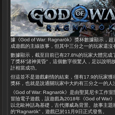
據《God of War: Ragnarök》獎杯數據顯示
成遊戲的主線故事，但其中三分之一的玩家還沒
數據顯示，截至目前已有27.8%的玩家大體完
了獎杯“諸神黃昏”，這個數字很驚人，足以說明
計相當成功。
但這並不是遊戲劇情的結束，僅有17.9的玩家
獎杯，也就是說通關玩家中大約有三分之一的人
《God of War: Ragnarök》是由聖莫尼卡工
冒險電子遊戲，該遊戲為2018年《God of Wa
以北歐神話為基礎，古代挪威為背景。故事主題
的“Ragnarök”，遊戲已於11月9日正式發售。