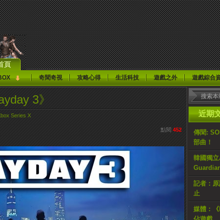
首頁
BOX
奇聞奇視
攻略心得
生活科技
遊戲之外
遊戲綜合
day 3》
近期
box Series X
點閱
452
傳聞: S
部曲！
韓國獨立AR
Guardi
記者：原計
止
媒體：《H
佔遊戲