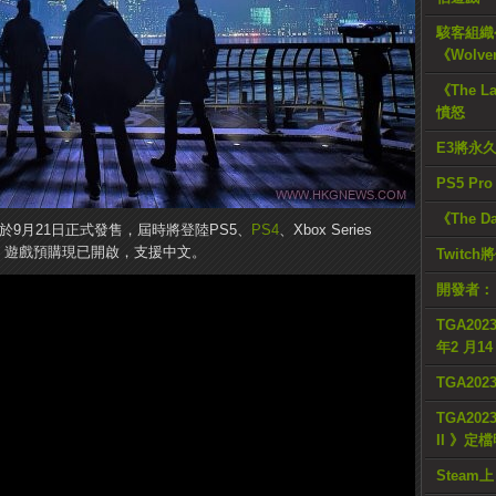
駭客組織公
《Wolve
《The L
憤怒
E3將永
PS5 Pr
《The D
將於9月21日正式發售，屆時將登陸PS5、
PS4
、Xbox Series
P，遊戲預購現已開啟，支援中文。
Twitc
開發者：
TGA2023
年2 月1
TGA20
TGA2023
II 》定
Steam上