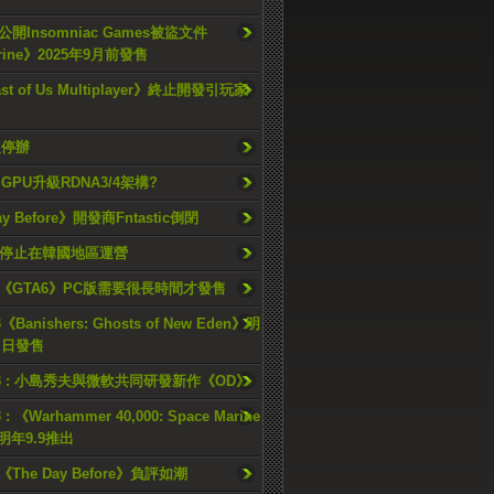
開Insomniac Games被盜文件
rine》2025年9月前發售
ast of Us Multiplayer》終止開發引玩家
久停辦
o GPU升級RDNA3/4架構?
ay Before》開發商Fntastic倒閉
h將停止在韓國地區運營
《GTA6》PC版需要很長時間才發售
《Banishers: Ghosts of New Eden》明
4 日發售
23 : 小島秀夫與微軟共同研發新作《OD》
 : 《Warhammer 40,000: Space Marine
檔明年9.9推出
《The Day Before》負評如潮