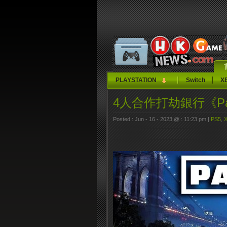
PLAYSTATION
Switch
X
4人合作打劫銀行《Pay
Posted : Jun - 16 - 2023 @ : 11:23 pm |
PS5
,
X