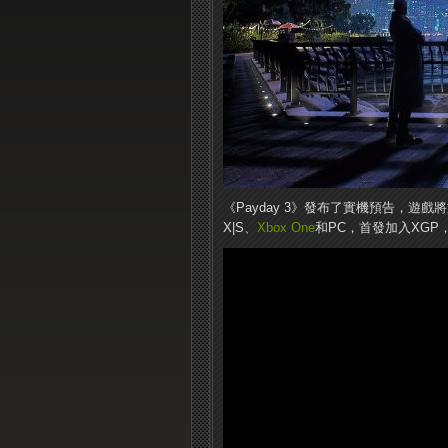
《Payday 3》發布了實機預告，遊戲
X|S、
Xbox One
和PC，首發加入XG