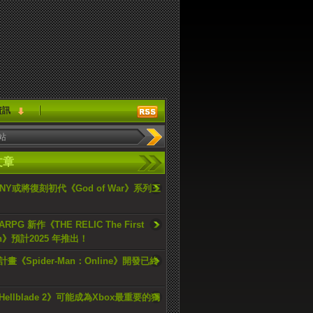
資訊
文章
ONY或將復刻初代《God of War》系列三
PG 新作《THE RELIC The First
an》預計2025 年推出！
畫《Spider-Man：Online》開發已終
ellblade 2》可能成為Xbox最重要的獨