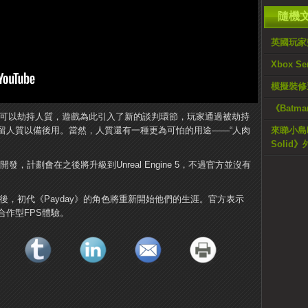
隨機
英國玩家
Xbox 
模擬裝修
《Batma
行期間可以劫持人質，遊戲為此引入了新的談判環節，玩家通過被劫持
留人質以備後用。當然，人質還有一種更為可怕的用途——“人肉
來睇小島晒出
Solid》
e 4引擎開發，計劃會在之後將升級到Unreal Engine 5，不過官方並沒有
幾年後，初代《Payday》的角色將重新開始他們的生涯。官方表示
作型FPS體驗。