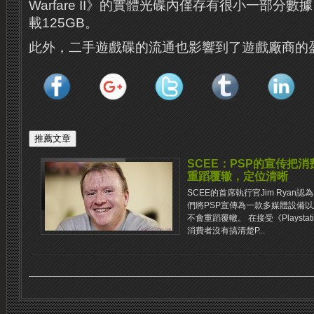
Warfare II》的實體光碟內僅存有很小一部分
載125GB。
此外，二手遊戲碟的流通也影響到了遊戲廠商的
SCEE：PSP的宣传把消
重蹈覆辙，定位清晰
SCEE的首席執行官Jim Ryan
們將PSP宣傳為一款多媒體設備以
不會重蹈覆轍。 在接受《Playsta
消費者沒有搞清楚P...