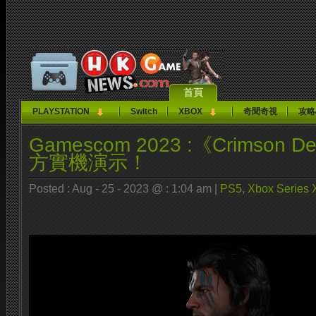
首頁
PLAYSTATION
Switch
XBOX
奇聞奇視
攻略
Gamescom 2023 :《Crimson 
方實機演示！
Posted : Aug - 25 - 2023 @ : 1:04 am |
PS5
,
Xbox Series 