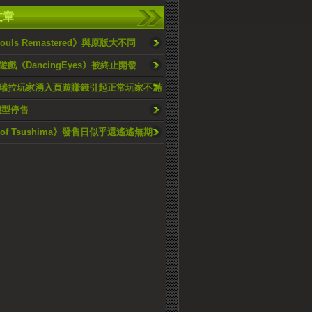
文章
Souls Remastered》與原版大不同
戲《DancingEyes》被終止開發
瑞拉玩家湧入頁遊賺錢引起正常玩家不滿
機型停售
t of Tsushima》發售日似乎還遙遙無期