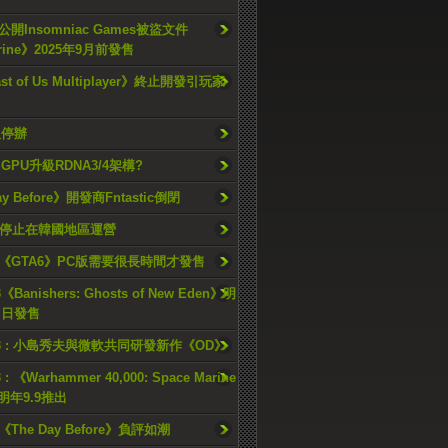
開Insomniac Games被盜文件
rine》2025年9月前發售
ast of Us Multiplayer》終止開發引玩家
久停辦
o GPU升級RDNA3/4架構?
ay Before》開發商Fntastic倒閉
h將停止在韓國地區運營
《GTA6》PC版需要很長時間才發售
《Banishers: Ghosts of New Eden》明
4 日發售
23 : 小島秀夫與微軟共同研發新作《OD》
 : 《Warhammer 40,000: Space Marine
檔明年9.9推出
《The Day Before》負評如潮