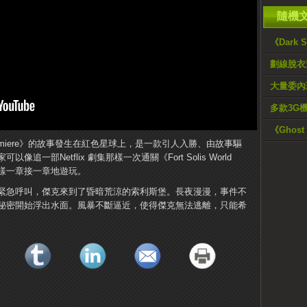
隨機
《Dark 
劃線脫衣遊
大量委內
多款3G
《Ghos
ld Premiere》的故事發生在紅色星球上，是一款引人入勝、由故事驅
一部Netflix 劇集那樣一次通關《Fort Solis World
劇那樣一章接一章地遊玩。
緊急呼叫，傑克來到了昏暗荒涼的索利斯堡。長夜漫漫，事件不
秘密開始浮出水面。風暴不斷逼近，使得傑克無法逃離，只能希