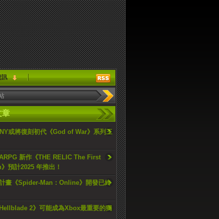
資訊
文章
ONY或將復刻初代《God of War》系列三
PG 新作《THE RELIC The First
an》預計2025 年推出！
畫《Spider-Man：Online》開發已終
ellblade 2》可能成為Xbox最重要的獨