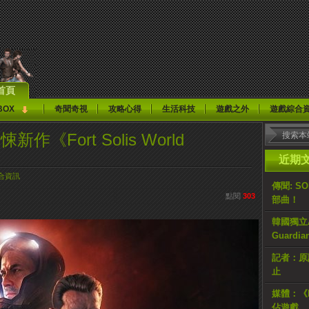
首頁
BOX
奇聞奇視
攻略心得
生活科技
遊戲之外
遊戲綜合
驚悚新作《Fort Solis World
近期
合資訊
傳聞: S
點閱
303
部曲！
韓國獨立AR
Guardi
記者：原計
止
媒體：《H
佔遊戲