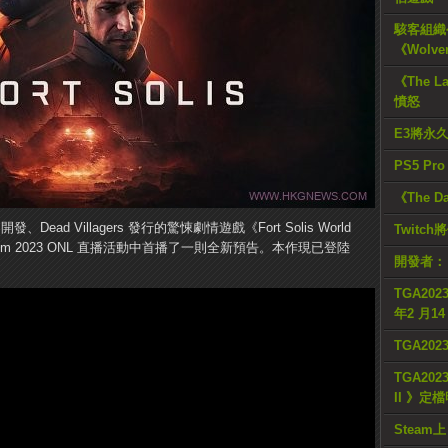
駭客組織公
《Wolve
《The L
憤怒
E3將永
PS5 Pr
《The D
ames 開發、Dead Villagers 發行的驚悚劇情遊戲《Fort Solis World
Twitc
scom 2023 ONL 直播活動中首播了一則全新預告。本作現已登陸
開發者：
TGA2023
年2 月1
TGA20
TGA2023
II 》定
Steam上