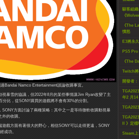
駭客組織公
《Wolve
《The L
憤怒
E3將永
PS5 Pr
《The D
Twitc
開發者：
Bandai Namco Entertainment談論收購事宜。
TGA2023
暴雪的協議，但2022年8月的某些事情讓Jim Ryan改變了主
年2 月1
分比，從SONY購買的遊戲將不會有30%的分割。
TGA20
，SONY方面討論了兩種策略：其中之一是等待微軟收購動視暴
E之外的收購。
TGA2023
II 》定
端遊戲方面有著很大的野心，相信SONY可以走得更遠，SONY
已經成功。
Steam上