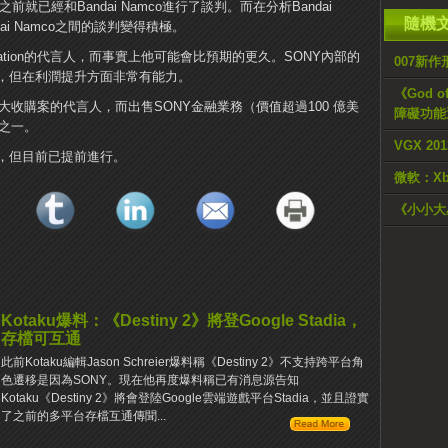
前就已經和Bandai Namco進行了談判。而在分析Bandai
隨機
dai Namco之間的談判變得積極。
ation的代言人，而事實上他可能會比預期的更久。SONY內部的
007新
，但在利潤提升方面非常有能力。
《God o
on最大收購案的代言人，而出售SONY金融業務（價值超過100 億美
障礙功能
措之一。
VGX 20
，但目前已提前進行。
微軟：X
《小小大
Kotaku爆料：《Destiny 2》將登Google Stadia，
存檔可互通
此前Kotaku編輯Jason Schreier爆料稱《Destiny 2》不支持跨平台角
色遷移是因為SONY。現在他再度爆料稱已有消息源告知
Kotaku《Destiny 2》將會登陸Google雲端遊戲平台Stadia，並且證實
了之前的多平台存檔互通傳聞...