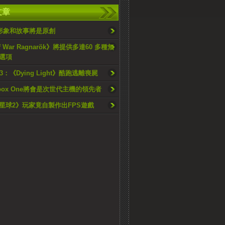
文章
作形象和故事將是原創
f War Ragnarök》將提供多達60 多種無
選項
13：《Dying Light》酷跑逃離喪屍
box One將會是次世代主機的領先者
星球2》玩家竟自製作出FPS遊戲