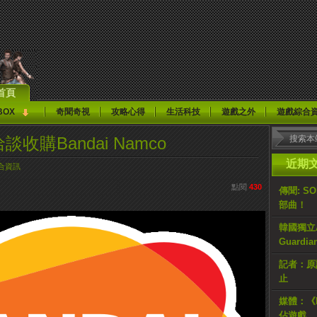
首頁
BOX
奇聞奇視
攻略心得
生活科技
遊戲之外
遊戲綜合
談收購Bandai Namco
近期
合資訊
點閱
430
傳聞: S
部曲！
韓國獨立AR
Guardi
記者：原計
止
媒體：《H
佔遊戲