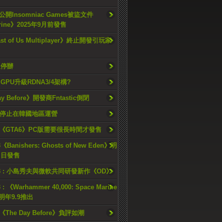
開Insomniac Games被盜文件
rine》2025年9月前發售
ast of Us Multiplayer》終止開發引玩家
久停辦
o GPU升級RDNA3/4架構?
ay Before》開發商Fntastic倒閉
h將停止在韓國地區運營
《GTA6》PC版需要很長時間才發售
《Banishers: Ghosts of New Eden》明
4 日發售
23 : 小島秀夫與微軟共同研發新作《OD》
 : 《Warhammer 40,000: Space Marine
檔明年9.9推出
《The Day Before》負評如潮