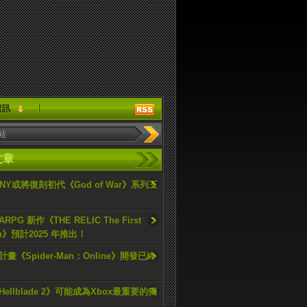
資訊
文章
ONY或將復刻初代《God of War》系列三
PG 新作《THE RELIC The First
an》預計2025 年推出！
畫《Spider-Man：Online》開發已終
ellblade 2》可能成為Xbox最重要的獨