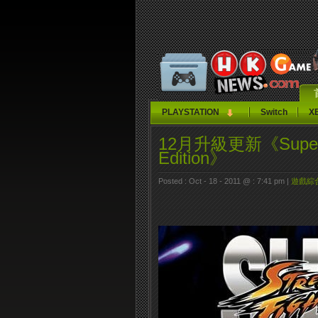
PLAYSTATION
Switch
X
12月升級更新《Super Str
Edition》
Posted : Oct - 18 - 2011 @ : 7:41 pm |
遊戲綜