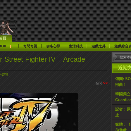
首頁
BOX
奇聞奇視
攻略心得
生活科技
遊戲之外
遊戲綜合
eet Fighter IV – Arcade
近期
合資訊
傳聞: S
點閱
568
部曲！
韓國獨立AR
Guardi
記者：原計
止
媒體：《H
佔遊戲