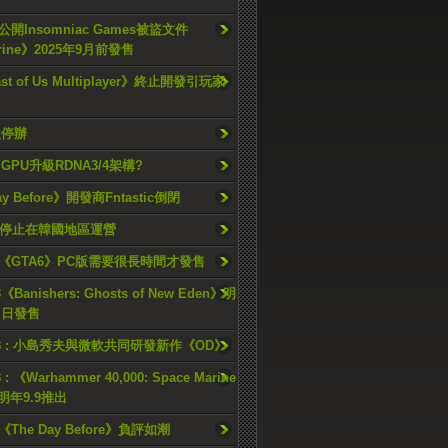
開Insomniac Games被盜文件
rine》2025年9月前發售
ast of Us Multiplayer》終止開發引玩家
久停辦
o GPU升級RDNA3/4架構?
ay Before》開發商Fntastic倒閉
h將停止在韓國地區運營
《GTA6》PC版需要很長時間才發售
《Banishers: Ghosts of New Eden》明
4 日發售
23 : 小島秀夫與微軟共同研發新作《OD》
 : 《Warhammer 40,000: Space Marine
檔明年9.9推出
《The Day Before》負評如潮