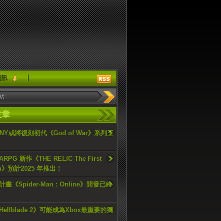
資訊
文章
ONY或將復刻初代《God of War》系列三
PG 新作《THE RELIC The First
an》預計2025 年推出！
畫《Spider-Man：Online》開發已終
ellblade 2》可能成為Xbox最重要的獨