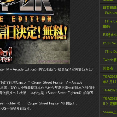
駭客組織公
《Wolve
《The L
憤怒
E3將永
PS5 Pr
《The D
Twitc
開發者：
hter IV – Arcade Edition》的“2012版”升級更新預定將於12月13
TGA2023
年2 月1
com“《Super Street Fighter IV – Arcade
本”的承諾，製作人小野義德稱本作已於今年夏末率先在日本的幾個主
TGA20
出主機版。 本作也是《Super Street Fighter4》的第五
TGA2023
ighter 4》、《Super Street Fighter 4街機版》、
II 》定
D》和蘋果iOS手游等多個版本。
Steam上