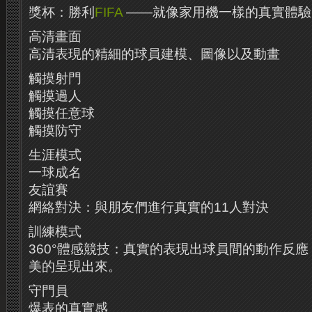
獎杯：勝利
FIFA
——就像家用機一樣的真實體驗
高清畫面
高清表現的精細的球員建模、圖像以及動畫
觸摸射門
觸摸過人
觸摸任意球
觸摸防守
生涯模式
一球成名
友誼賽
網絡對決：與朋友們進行真實的11人對決
訓練模式
360°體感競技：真實的表現出球員間的動作反
美的呈現出來。
守門員
爆表的真實感