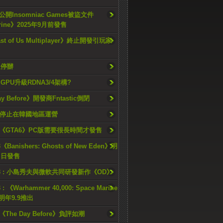
開Insomniac Games被盜文件
rine》2025年9月前發售
ast of Us Multiplayer》終止開發引玩家
久停辦
o GPU升級RDNA3/4架構?
ay Before》開發商Fntastic倒閉
h將停止在韓國地區運營
《GTA6》PC版需要很長時間才發售
《Banishers: Ghosts of New Eden》明
4 日發售
23 : 小島秀夫與微軟共同研發新作《OD》
 : 《Warhammer 40,000: Space Marine
檔明年9.9推出
《The Day Before》負評如潮