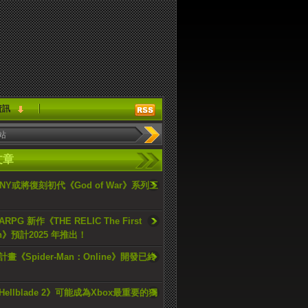
資訊
文章
ONY或將復刻初代《God of War》系列三
PG 新作《THE RELIC The First
an》預計2025 年推出！
畫《Spider-Man：Online》開發已終
ellblade 2》可能成為Xbox最重要的獨