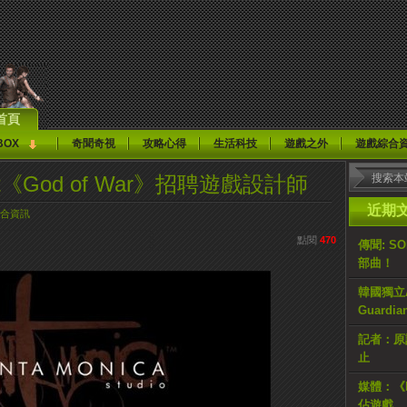
首頁
BOX
奇聞奇視
攻略心得
生活科技
遊戲之外
遊戲綜合
oject《God of War》招聘遊戲設計師
近期
合資訊
點閱
470
傳聞: S
部曲！
韓國獨立AR
Guardi
記者：原計
止
媒體：《H
佔遊戲