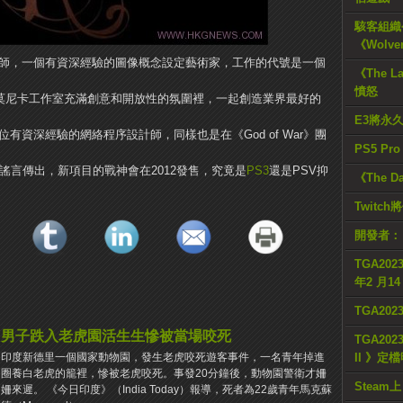
駭客組織公
《Wolve
師，一個有資深經驗的圖像概念設定藝術家，工作的代號是一個
《The L
憤怒
聖莫尼卡工作室充滿創意和開放性的氛圍裡，一起創造業界最好的
E3將永
有資深經驗的網絡程序設計師，同樣也是在《God of War》團
PS5 Pr
謠言傳出，新項目的戰神會在2012發售，究竟是
PS3
還是PSV抑
《The D
Twitc
開發者：
TGA2023
年2 月1
TGA20
男子跌入老虎園活生生慘被當場咬死
TGA2023
II 》定
印度新德里一個國家動物園，發生老虎咬死遊客事件，一名青年掉進
圈養白老虎的籠裡，慘被老虎咬死。事發20分鐘後，動物園警衛才姍
Steam上
姍來遲。 《今日印度》（India Today）報導，死者為22歲青年馬克蘇