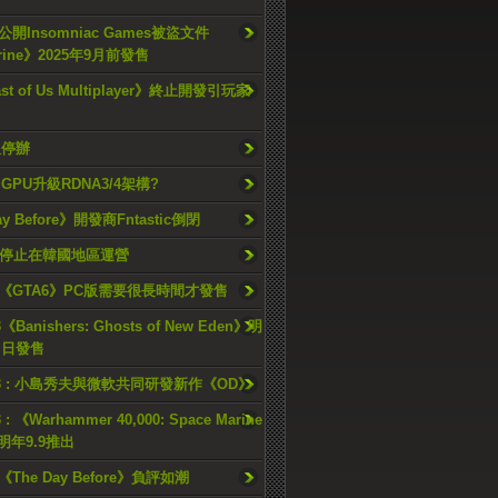
開Insomniac Games被盜文件
rine》2025年9月前發售
ast of Us Multiplayer》終止開發引玩家
久停辦
o GPU升級RDNA3/4架構?
ay Before》開發商Fntastic倒閉
h將停止在韓國地區運營
《GTA6》PC版需要很長時間才發售
《Banishers: Ghosts of New Eden》明
4 日發售
23 : 小島秀夫與微軟共同研發新作《OD》
 : 《Warhammer 40,000: Space Marine
檔明年9.9推出
《The Day Before》負評如潮