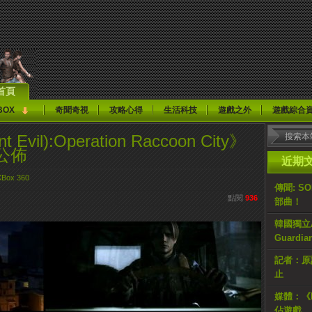
首頁
BOX
奇聞奇視
攻略心得
生活科技
遊戲之外
遊戲綜合
t Evil):Operation Raccoon City》
公佈
近期
XBox 360
傳聞: S
點閱
936
部曲！
韓國獨立AR
Guardi
記者：原計
止
媒體：《H
佔遊戲