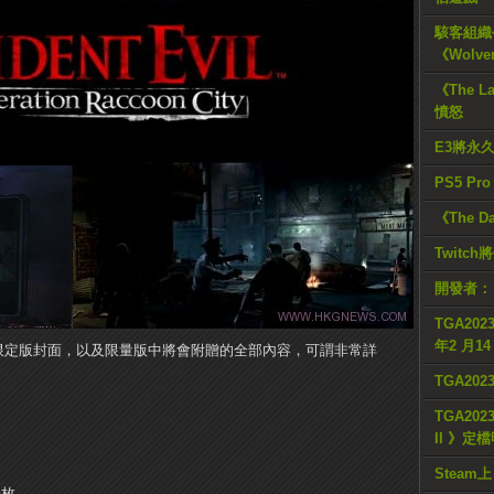
駭客組織公
《Wolve
《The L
憤怒
E3將永
PS5 Pr
《The D
Twitc
開發者：
TGA2023
年2 月1
限定版封面，以及限量版中將會附贈的全部內容，可謂非常詳
TGA20
TGA2023
II 》定
Steam上
一枚