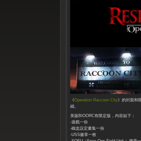
《
Operation Raccoon City
》的封面和
細。
美版BIOORC有限定版，內容如下：
-遊戲一份
-鐵盒設定畫集一份
-USS徽章一枚
-SOFU（Spec Ops Field Unit ）徽章