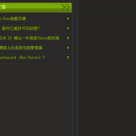
文章
x One遊戲耳機
le》新作已處於可玩狀態?
:《莎木 3》獨佔一年都是Valve惹的禍
id機插上此底座也能變電腦
hazard : Bio Terror》?