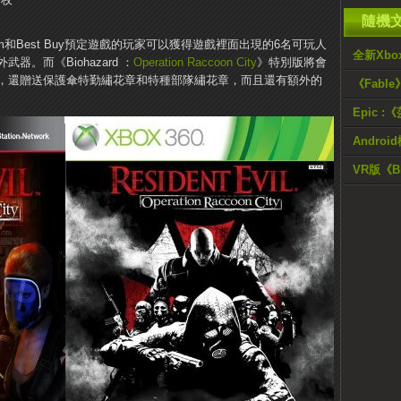
隨機
.com和Best Buy預定遊戲的玩家可以獲得遊戲裡面出現的6名可玩人
全新Xbo
。而《Biohazard ：
Operation Raccoon City
》特別版將會
，還贈送保護傘特勤繡花章和特種部隊繡花章，而且還有額外的
《Fab
Epic 
Andro
VR版《Bio