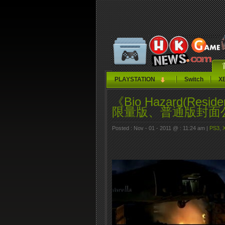
PLAYSTATION
Switch
X
《Bio Hazard(Residen
限量版、普通版封面
Posted : Nov - 01 - 2011 @ : 11:24 am |
PS3
,