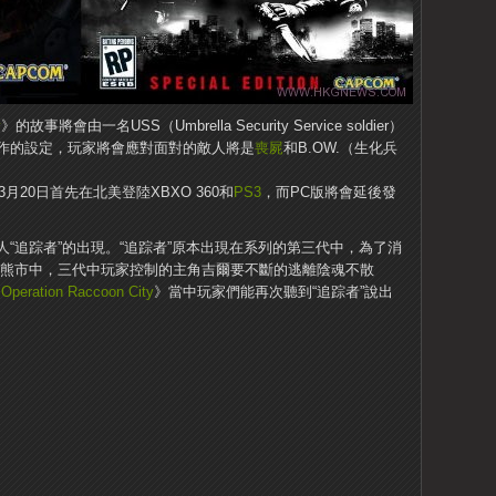
y
》的故事將會由一名USS（Umbrella Security Service soldier）
作的設定，玩家將會應對面對的敵人將是
喪屍
和B.OW.（生化兵
月20日首先在北美登陸XBXO 360和
PS3
，而PC版將會延後發
“追踪者”的出現。
“追踪者”原本出現在系列的第三代中，為了消
到浣熊市中，三代中玩家控制的主角吉爾要不斷的逃離陰魂不散
：
Operation Raccoon City
》當中玩家們能再次聽到“追踪者”說出