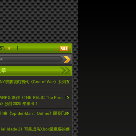
資訊
文章
ONY或將復刻初代《God of War》系列三
PG 新作《THE RELIC The First
an》預計2025 年推出！
畫《Spider-Man：Online》開發已終
ellblade 2》可能成為Xbox最重要的獨