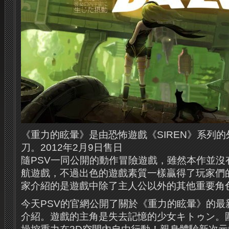
《重力的眩暈》是
由恐怖遊戲《SIREN》系列
刀。
2012年2月9日售日
隨PSV一同公開的動作冒險遊戲，雖然本作並沒
航遊戲，不過出色的遊戲素質一樣贏得了玩家們
家介紹的是遊戲中除了主人公以外的其他重要角
今天PSV的官網公開了關於《重力的眩暈》的最
介紹。遊戲的主角是失去記憶的少女キトゥン。