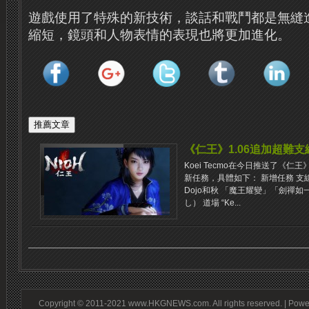
遊戲使用了特殊的新技術，談話和戰鬥都是無縫
縮短，鏡頭和人物表情的表現也將更加進化。
《仁王》1.06追加超難
Koei Tecmo在今日推送了​​《
新任務，具體如下： 新增任務 支線
Dojo和秋 「魔王耀變」「劍禪如
し） 道場 “Ke...
Copyright © 2011-2021 www.HKGNEWS.com. All rights reserved. | Pow