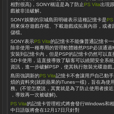
相對很高)，SONY稱這是為了防止
PS Vita
出現跟
戲被非法破解。
SONY娛樂的宗城島田明確表示這種記憶卡是
PS 
用來保存遊戲存檔、下載遊戲或拓展內容，或者
儲檔。
SONY表示
PS Vita
的記憶卡不能像普通記憶卡一
除非使用一種專用的管理軟體雖然PSP必須通過Me
安裝到記憶卡內，但是PSP的記憶卡仍然可以直
SD卡使用，這直接導致了駭客可以繞開安全系
資訊，進一步破解PSP，使其執行散裝光碟遊戲
島田強調新的
PS Vita
記憶卡不會讓用戶自己動手
煩的資料夾(就跟蘋果的iTunes一樣)，旨在為
務。(不管怎麼說，其實就是為了防止使用者接
，導致再一次被破解)。
PS Vita
的記憶卡管理程式將會發行Windows和
中日語版將會在12月17日只針對