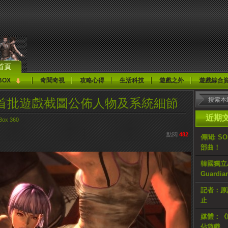
首頁
BOX
奇聞奇視
攻略心得
生活科技
遊戲之外
遊戲綜合
ve 5》首批遊戲截圖公佈人物及系統細節
近期
Box 360
點閱
482
傳聞: S
部曲！
韓國獨立AR
Guardi
記者：原計
止
媒體：《H
佔遊戲