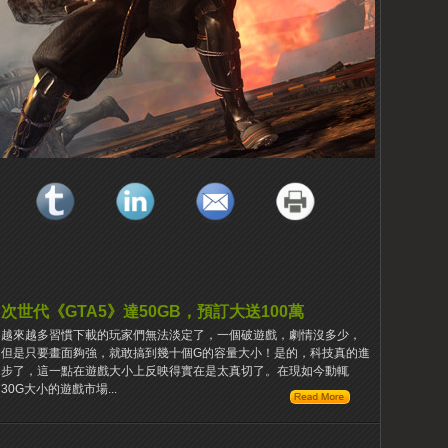
次世代《GTA5》達50GB，預訂大送100萬
越來越多習慣下載的玩家們無法淡定了，一個破遊戲，劇情沒多少，
但是只要畫面夠強，就敢搞到幾十個G的容量大小！是的，科技真的進
步了，這一點在遊戲大小上反映得實在是太真切了。在現如今動輒
30G大小的遊戲市場...