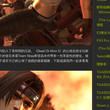
駭客組織公
《Wolve
《The L
憤怒
E3將永
PS5 Pr
《The D
該系列陷入了長時間的沉寂。《Dead Or Alive 5》的公佈自然令玩家
發言來看Team Ninja希望為本作帶來一些革新性的變化。雖
Twitc
不過官方已經公佈了遊戲的最新截圖，下面就讓我們一起來看看
開發者：
TGA2023
年2 月1
TGA20
TGA2023
II 》定
Steam上