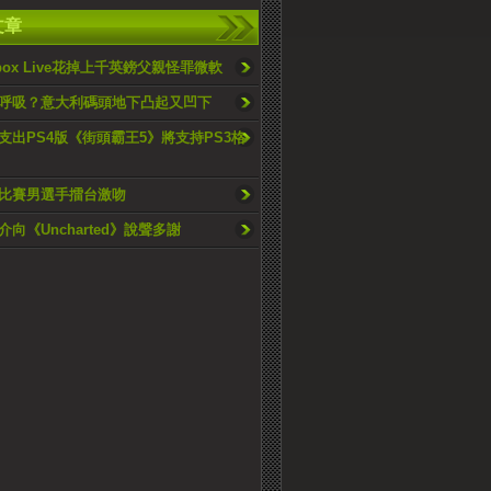
文章
ox Live花掉上千英鎊父親怪罪微軟
呼吸？意大利碼頭地下凸起又凹下
支出PS4版《街頭霸王5》將支持PS3格
比賽男選手擂台激吻
向《Uncharted》說聲多謝