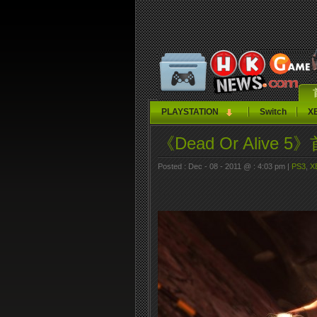
PLAYSTATION
Switch
X
《Dead Or Ali
Posted : Dec - 08 - 2011 @ : 4:03 pm |
PS3
,
X