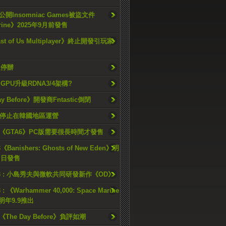
開Insomniac Games被盜文件
rine》2025年9月前發售
ast of Us Multiplayer》終止開發引玩家
久停辦
o GPU升級RDNA3/4架構?
ay Before》開發商Fntastic倒閉
h將停止在韓國地區運營
《GTA6》PC版需要很長時間才發售
《Banishers: Ghosts of New Eden》明
4 日發售
23 : 小島秀夫與微軟共同研發新作《OD》
 : 《Warhammer 40,000: Space Marine
檔明年9.9推出
《The Day Before》負評如潮