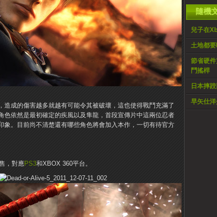
隨機
兒子在Xb
土地都要
節省硬件
鬥搖桿
日本摔跤
早矢仕洋介
，造成的傷害越多就越有可能令其被破壞，這也使得戰鬥充滿了
角色依然是最初確定的疾風以及隼龍，首段宣傳片中這兩位忍者
印象。目前尚不清楚還有哪些角色將會加入本作，一切有待官方
內發售，對應
PS3
和XBOX 360平台。