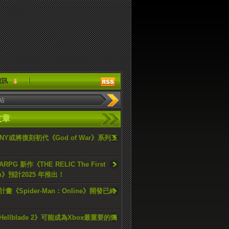
資訊
文章
ONY或將復刻初代《God of War》系列三
PG 新作《THE RELIC The First
an》預計2025 年推出！
畫《Spider-Man：Online》開發已終
ellblade 2》可能成為Xbox最重要的獨