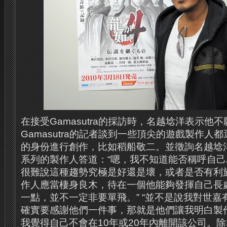
在接受Gamasutra的採訪時，名越埝洋表示他
Gamasutra的記者談到一些頂尖的遊戲製作人
的身份進行創作，比如稻船敬二。
並徵詢名越埝
系列的製作人答道：“嗯，我不知道能否稱呼自己為
很難說這種趨勢究極是好還是壞，或者是否有利
作人應當棲身良木，待在一個他能夠發揮自己長
一點，並不一定非要單飛。”
“並不是說我對世嘉
確實要感謝他們一件事，那就是他們讓我明白製
我覺得自己不會在10年或20年內離開該公司。