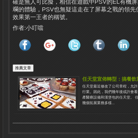
確是無人可比擬，相信在遊戲中PSV的EL有機
斕的體驗，PSV也無疑這走在了屏幕之戰的領先
效果第一王者的稱號。
作者:小叮噹
任天堂宣佈轉型：搞餐飲
任天堂最近修改了公司章程，允許
行業。因此，我們幾年後或許會看
產醫療設備和漢堡包的任天堂。 
幾個拓展業務多樣...